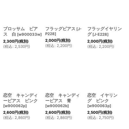
ブロッサム ピア
フラッグピアス
フラッグイヤリン
[
J-
ス 白
P228
]
グ
[
w900033w
]
[
J-E228
]
2,000
円
(税別)
2,300
円
(税別)
2,000
円
(税別)
(
税込
:
2,200
円
)
(
税込
:
2,530
円
)
(
税込
:
2,200
円
)
恋空 キャンディ
恋空 キャンディ
恋空 イヤリン
ーピアス ピンク
ーピアス 青
グ ピンク
[
w900062p
]
[
w900062b
]
[
w900063p
]
2,600
円
(税別)
2,600
円
(税別)
2,500
円
(税別)
(
税込
:
2,860
円
)
(
税込
:
2,860
円
)
(
税込
:
2,750
円
)