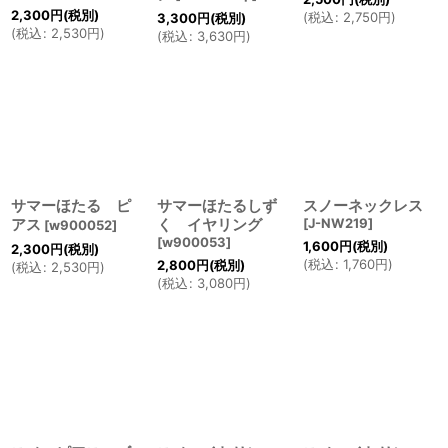
2,300
円
(税別)
(
税込
:
2,750
円
)
3,300
円
(税別)
(
税込
:
2,530
円
)
(
税込
:
3,630
円
)
サマーほたる ピ
サマーほたるしず
スノーネックレス
アス
く イヤリング
[
J-NW219
]
[
w900052
]
[
w900053
]
1,600
円
(税別)
2,300
円
(税別)
(
税込
:
1,760
円
)
2,800
円
(税別)
(
税込
:
2,530
円
)
(
税込
:
3,080
円
)