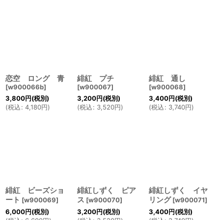
恋空 ロング 青
緋紅 プチ
緋紅 通し
[
w900066b
]
[
w900067
]
[
w900068
]
3,800
円
(税別)
3,200
円
(税別)
3,400
円
(税別)
(
税込
:
4,180
円
)
(
税込
:
3,520
円
)
(
税込
:
3,740
円
)
緋紅 ビーズショ
緋紅しずく ピア
緋紅しずく イヤ
ート
ス
リング
[
w900069
]
[
w900070
]
[
w900071
]
6,000
円
(税別)
3,200
円
(税別)
3,400
円
(税別)