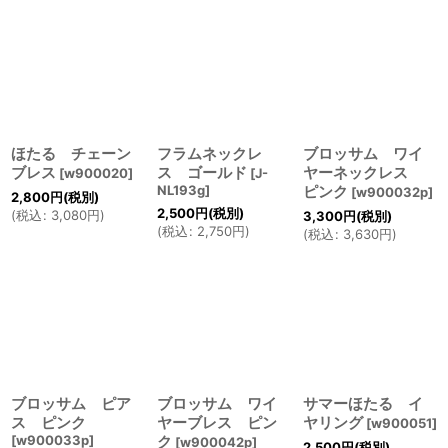
ほたる チェーン
フラムネックレ
ブロッサム ワイ
ブレス
ス ゴールド
ヤーネックレス
[
w900020
]
[
J-
NL193g
]
ピンク
[
w900032p
]
2,800
円
(税別)
2,500
円
(税別)
(
税込
:
3,080
円
)
3,300
円
(税別)
(
税込
:
2,750
円
)
(
税込
:
3,630
円
)
ブロッサム ピア
ブロッサム ワイ
サマーほたる イ
ス ピンク
ヤーブレス ピン
ヤリング
[
w900051
]
[
w900033p
]
ク
[
w900042p
]
2,500
円
(税別)