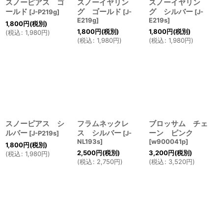
スノーピアス ゴ
スノーイヤリン
スノーイヤリン
ールド
グ ゴールド
グ シルバー
[
J-P219g
]
[
J-
[
J-
E219g
]
E219s
]
1,800
円
(税別)
1,800
円
(税別)
1,800
円
(税別)
(
税込
:
1,980
円
)
(
税込
:
1,980
円
)
(
税込
:
1,980
円
)
スノーピアス シ
フラムネックレ
ブロッサム チェ
ルバー
ス シルバー
ーン ピンク
[
J-P219s
]
[
J-
NL193s
]
[
w900041p
]
1,800
円
(税別)
2,500
円
(税別)
3,200
円
(税別)
(
税込
:
1,980
円
)
(
税込
:
2,750
円
)
(
税込
:
3,520
円
)