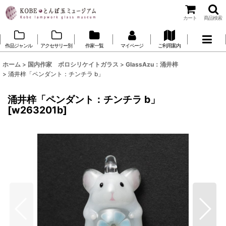
カート
商品検索
作品ジャンル
アクセサリー別
作家一覧
マイページ
ご利用案内
ホーム
>
国内作家 ボロシリケイトガラス
>
GlassAzu：涌井梓
>
涌井梓「ペンダント：チンチラ b」
涌井梓「ペンダント：チンチラ b」
[
w263201b
]