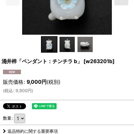
涌井梓「ペンダント：チンチラ b」
[
w263201b
]
販売価格
:
9,000
円
(税別)
(
税込
:
9,900
円
)
数量
:
返品特約に関する重要事項