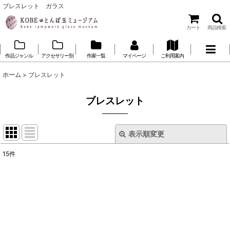
ブレスレット ガラス
カート
商品検索
作品ジャンル
アクセサリー別
作家一覧
マイページ
ご利用案内
ホーム
>
ブレスレット
ブレスレット
表示順変更
閉じる
15
件
表示数
:
並び順
:
絞り込む