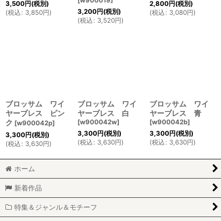
3,500
円
(税別)
2,800
円
(税別)
3,200
円
(税別)
(
税込
:
3,850
円
)
(
税込
:
3,080
円
)
(
税込
:
3,520
円
)
ブロッサム ワイ
ブロッサム ワイ
ブロッサム ワイ
ヤーブレス ピン
ヤーブレス 白
ヤーブレス 青
ク
[
w900042w
]
[
w900042b
]
[
w900042p
]
3,300
円
(税別)
3,300
円
(税別)
3,300
円
(税別)
(
税込
:
3,630
円
)
(
税込
:
3,630
円
)
(
税込
:
3,630
円
)
ホーム
新着作品
特集＆ジャンル＆モチーフ