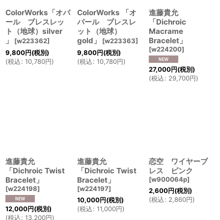
ColorWorks「オパ
ColorWorks 「オ
進藤貴允
ール ブレスレッ
パール ブレスレ
「Dichroic
ト（地球）silver
ット（地球）
Macrame
」
gold」
Bracelet」
[
w223362
]
[
w223363
]
[
w224200
]
9,800
円
(税別)
9,800
円
(税別)
(
税込
:
10,780
円
)
(
税込
:
10,780
円
)
27,000
円
(税別)
(
税込
:
29,700
円
)
進藤貴允
進藤貴允
恋空 ワイヤーブ
「Dichroic Twist
「Dichroic Twist
レス ピンク
Bracelet」
Bracelet」
[
w900064p
]
[
w224198
]
[
w224197
]
2,600
円
(税別)
(
税込
:
2,860
円
)
10,000
円
(税別)
12,000
円
(税別)
(
税込
:
11,000
円
)
(
税込
:
13,200
円
)