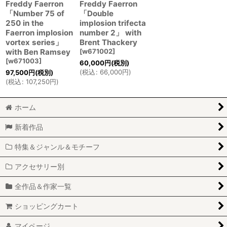
Freddy Faerron
Freddy Faerron
「Number 75 of
「Double
250 in the
implosion trifecta
Faerron implosion
number 2」 with
vortex series」
Brent Thackery
with Ben Ramsey
[
w671002
]
[
w671003
]
60,000
円
(税別)
(
税込
:
66,000
円
)
97,500
円
(税別)
(
税込
:
107,250
円
)
ホーム
新着作品
特集＆ジャンル＆モチーフ
アクセサリー別
全作品＆作家一覧
ショッピングカート
マイページ