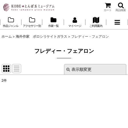
カート
商品検索
作品ジャンル
アクセサリー別
作家一覧
マイページ
ご利用案内
ホーム
>
海外作家 ボロシリケイトガラス
>
フレディー・フェアロン
フレディー・フェアロン
表示順変更
閉じる
2
件
表示数
:
並び順
:
絞り込む