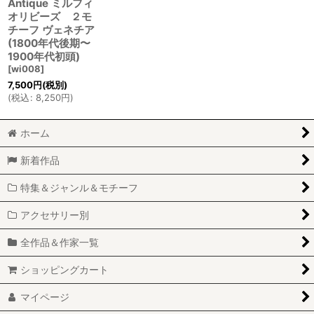
Antique ミルフィ
オリビーズ ２モ
チーフ ヴェネチア
(1800年代後期〜
1900年代初頭)
[
wi008
]
7,500
円
(税別)
(
税込
:
8,250
円
)
ホーム
新着作品
特集＆ジャンル＆モチーフ
アクセサリー別
全作品＆作家一覧
ショッピングカート
マイページ