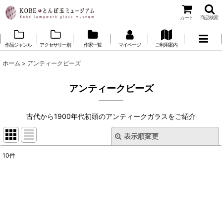
カート
商品検索
作品ジャンル
アクセサリー別
作家一覧
マイページ
ご利用案内
ホーム
>
アンティークビーズ
アンティークビーズ
古代から1900年代初頭のアンティークガラスをご紹介
表示順変更
閉じる
10
件
サブカテゴリ
:
表示数
:
並び順
: