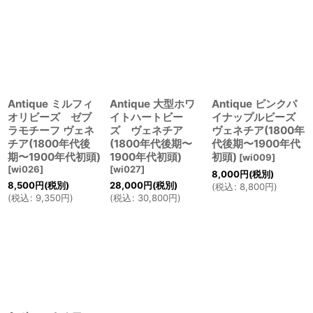
Antique ミルフィ
Antique 大型ホワ
Antique ピンクパ
オリビーズ ゼブ
イトハートビー
イナップルビーズ
ラモチーフ ヴェネ
ズ ヴェネチア
ヴェネチア(1800年
チア(1800年代後
(1800年代後期〜
代後期〜1900年代
期〜1900年代初頭)
1900年代初頭)
初頭)
[
wi009
]
[
wi026
]
[
wi027
]
8,000
円
(税別)
8,500
円
(税別)
28,000
円
(税別)
(
税込
:
8,800
円
)
(
税込
:
9,350
円
)
(
税込
:
30,800
円
)