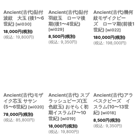
Ancient(古代)貼付
Ancient(古代)貼付
Ancient(古代)幾何
絞り込む
波紋 大玉 (後1〜6
羽紋玉 ローマ後
紋モザイクビー
世紀)
期(後1〜4世紀)
ズ ローマ期(前後1
[
wi030
]
[
wi029
]
世紀)
[
wi022
]
18,000
円
(税別)
8,500
円
(税別)
(
税込
:
19,800
円
)
180,000
円
(税別)
(
税込
:
9,350
円
)
(
税込
:
198,000
円
)
Ancient(古代)モザ
Ancient(古代) スプ
Ancient(古代)アラ
イク芯玉 ササン
ラッシュビーズ(五
ベスクビーズ イ
(5〜6世紀)
色紋玉) おそらく初
スラム(10〜13世
[
wi020
]
期イスラム(7〜10
紀)
[
wi018
]
78,000
円
(税別)
世紀)
[
wi019
]
(
税込
:
85,800
円
)
8,500
円
(税別)
(
税込
:
9,350
円
)
18,000
円
(税別)
(
税込
:
19,800
円
)