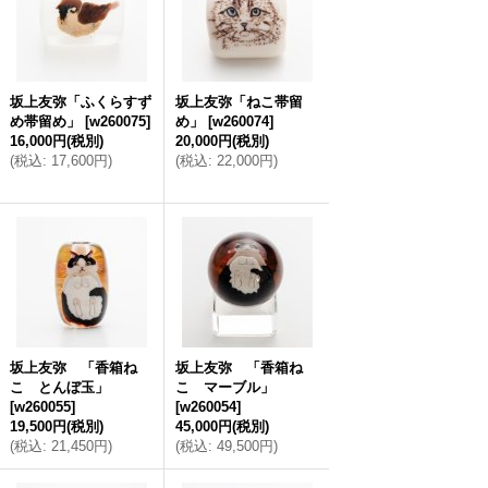
坂上友弥「ふくらすず
坂上友弥「ねこ帯留
め帯留め」
[
w260075
]
め」
[
w260074
]
16,000円
(税別)
20,000円
(税別)
(
税込
:
17,600円
)
(
税込
:
22,000円
)
坂上友弥 「香箱ね
坂上友弥 「香箱ね
こ とんぼ玉」
こ マーブル」
[
w260055
]
[
w260054
]
19,500円
(税別)
45,000円
(税別)
(
税込
:
21,450円
)
(
税込
:
49,500円
)