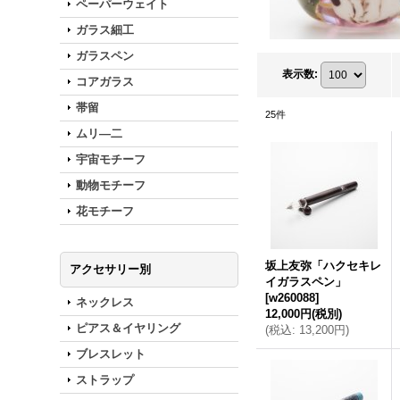
ペーパーウェイト
ガラス細工
ガラスペン
表示数
:
コアガラス
帯留
25
件
ムリ―二
宇宙モチーフ
動物モチーフ
花モチーフ
坂上友弥「ハクセキレ
アクセサリー別
イガラスペン」
[
w260088
]
ネックレス
12,000円
(税別)
ピアス＆イヤリング
(
税込
:
13,200円
)
ブレスレット
ストラップ