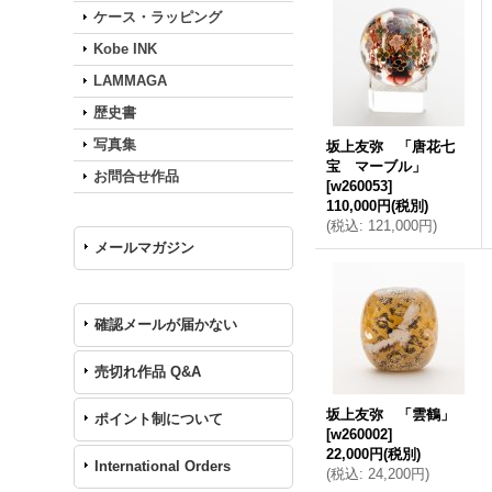
ケース・ラッピング
Kobe INK
LAMMAGA
歴史書
写真集
坂上友弥 「唐花七
宝 マーブル」
お問合せ作品
[
w260053
]
110,000円
(税別)
(
税込
:
121,000円
)
メールマガジン
確認メールが届かない
売切れ作品 Q&A
坂上友弥 「雲鶴」
ポイント制について
[
w260002
]
22,000円
(税別)
International Orders
(
税込
:
24,200円
)