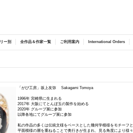
リー別
全作品＆作家一覧
ご利用案内
International Orders
「がび工房」坂上友弥 Sakagami Tomoya
1996年 宮崎県に生まれる
2017年 大阪にてとんぼ玉の製作を始める
2020年 グループ展に参加
以降各地にてグループ展に参加
私の作品の多くは伝統文様をベースとした幾何学模様をモチーフ
平面模様の層を重ねることで奥行きが生まれ、見る角度により様