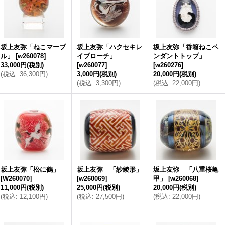
坂上友弥「ねこマーブ
坂上友弥「ハクセキレ
坂上友弥「香箱ねこペ
ル」
[
w260078
]
イブローチ」
ンダントトップ」
33,000円
(税別)
[
w260077
]
[
w260276
]
(
税込
:
36,300円
)
3,000円
(税別)
20,000円
(税別)
(
税込
:
3,300円
)
(
税込
:
22,000円
)
坂上友弥「松に鶴」
坂上友弥 「紗綾形」
坂上友弥 「八重桜亀
[
W260070
]
[
w260069
]
甲」
[
w260068
]
11,000円
(税別)
25,000円
(税別)
20,000円
(税別)
(
税込
:
12,100円
)
(
税込
:
27,500円
)
(
税込
:
22,000円
)