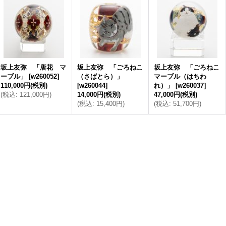
坂上友弥 「唐花 マ
坂上友弥 「ごろねこ
坂上友弥 「ごろねこ
ーブル」
[
w260052
]
（さばとら）」
マーブル（はちわ
110,000円
(税別)
[
w260044
]
れ）」
[
w260037
]
(
税込
:
121,000円
)
14,000円
(税別)
47,000円
(税別)
(
税込
:
15,400円
)
(
税込
:
51,700円
)