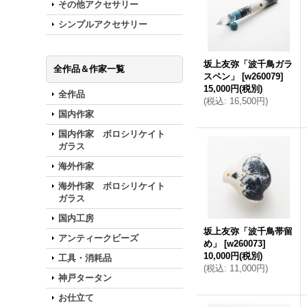
その他アクセサリー
シンプルアクセサリー
坂上友弥「波千鳥ガラ
全作品＆作家一覧
スペン」
[
w260079
]
15,000円
(税別)
全作品
(
税込
:
16,500円
)
国内作家
国内作家 ボロシリケイト
ガラス
海外作家
海外作家 ボロシリケイト
ガラス
国内工房
坂上友弥「波千鳥帯留
アンティークビーズ
め」
[
w260073
]
10,000円
(税別)
工具・消耗品
(
税込
:
11,000円
)
神戸タータン
お仕立て