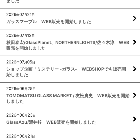
ました
2026
07
21
年
月
日
ガラスマーブル WEB販売を開始しました
2026
07
13
年
月
日
秋田泰宏/GlassPlanet、NORTHERNLIGHTS/佐々木淳 WEB
販売を開始しました
2026
07
05
年
月
日
ショップ企画「ミステリー -ガラス-」WEBSHOPでも販売開
始しました
2026
06
25
年
月
日
TOMOMATSU GLASS MARKET / 友松貴史 WEB販売を開始
しました
2026
06
23
年
月
日
GlassAzu/涌井梓 WEB販売を開始しました
2026
06
21
年
月
日