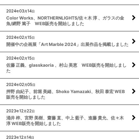
2024
03
14
年
月
日
Color Works、NORTHERNLIGHTS/佐々木 淳 、ガラスの金
魚/網野 篤子 WEB販売を開始しました
2024
02
15
年
月
日
開催中の企画展「Art Marble 2024」出展作品を掲載しました
2024
02
15
年
月
日
佐藤 正義、glasskaoria 、村山 美恵 WEB販売を開始しまし
た
2024
02
05
年
月
日
押野 由紀子、前堀 美緒、Shoko Yamazaki、秋田 泰宏 WEB
販売を開始しました
2023
12
22
年
月
日
涌井 梓、宮野 美樹、齋藤 直、中上 藍子、進藤 貴允、佐々木
淳 WEB販売を開始しました
2023
12
14
年
月
日