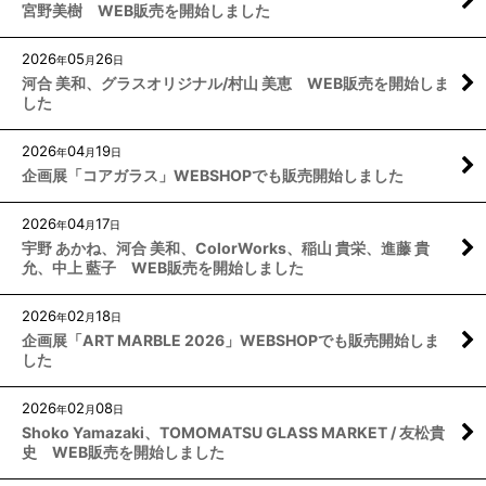
宮野美樹 WEB販売を開始しました
2026
05
26
年
月
日
河合 美和、グラスオリジナル/村山 美恵 WEB販売を開始しま
した
2026
04
19
年
月
日
企画展「コアガラス」WEBSHOPでも販売開始しました
2026
04
17
年
月
日
宇野 あかね、河合 美和、ColorWorks、稲山 貴栄、進藤 貴
允、中上 藍子 WEB販売を開始しました
2026
02
18
年
月
日
企画展「ART MARBLE 2026」WEBSHOPでも販売開始しま
した
2026
02
08
年
月
日
Shoko Yamazaki、TOMOMATSU GLASS MARKET / 友松貴
史 WEB販売を開始しました