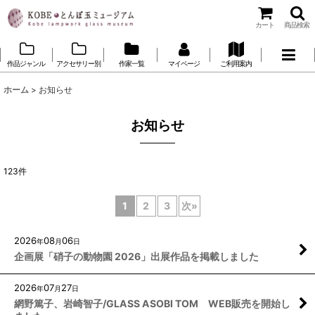
カート
商品検索
作品ジャンル
アクセサリー別
作家一覧
マイページ
ご利用案内
ホーム
>
お知らせ
お知らせ
123
件
1
2
3
次
»
2026
08
06
年
月
日
企画展「硝子の動物園 2026」出展作品を掲載しました
2026
07
27
年
月
日
網野篤子、岩崎智子/GLASS ASOBI TOM WEB販売を開始し