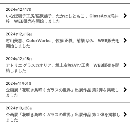
2024
12
17
年
月
日
いなほ硝子工房/稲沢越子、たかはしともこ 、GlassAzu/涌井
梓 WEB販売を開始しました
2024
12
16
年
月
日
村山美恵、ColorWorks 、佐藤 正義、菊樂 ゆみ WEB販売を
開始しました
2024
12
15
年
月
日
アトリエ グラスカオリア、坂上友弥/がび工房 WEB販売を開
始しました
2024
11
01
年
月
日
企画展「花咲き鳥啼くガラスの世界」出展作品 第2弾を掲載し
ました
2024
10
28
年
月
日
企画展「花咲き鳥啼くガラスの世界」出展作品 第１弾を掲載し
ました