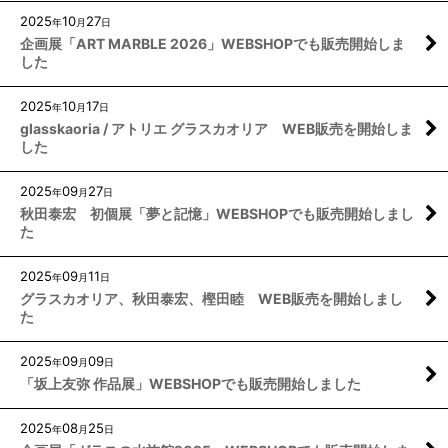
2025
10
27
年
月
日
企画展「ART MARBLE 2026」WEBSHOPでも販売開始しま
した
2025
10
17
年
月
日
glasskaoria / アトリエ グラスカオリア WEB販売を開始しま
した
2025
09
27
年
月
日
秋田泰宏 初個展「夢と記憶」WEBSHOPでも販売開始しまし
た
2025
09
11
年
月
日
グラスカオリア、秋田泰宏、樫田睦 WEB販売を開始しまし
た
2025
09
09
年
月
日
「坂上友弥 作品展」WEBSHOPでも販売開始しました
2025
08
25
年
月
日