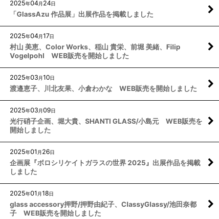
2025
04
24
年
月
日
「GlassAzu 作品展」出展作品を掲載しました
2025
04
17
年
月
日
村山 美恵、Color Works、稲山 貴栄、前堀 美緒、Filip
Vogelpohl WEB販売を開始しました
2025
03
10
年
月
日
渡邉恵子、川北友果、小倉わかな WEB販売を開始しました
2025
03
09
年
月
日
光行硝子企画、堀大貴、SHANTI GLASS/小島元 WEB販売を
開始しました
2025
01
26
年
月
日
企画展『ボロシリケイトガラスの世界 2025』出展作品を掲載
しました
2025
01
18
年
月
日
glass accessory押野/押野由紀子、ClassyGlassy/池田奈都
子 WEB販売を開始しました