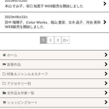
2023
07
20
年
月
日
本山 すみ子、谷口 知恵子 WEB販売を開始しました
2023
06
22
年
月
日
田中 瑠璃子、Color Works、稲山 貴栄、古木 晶子、河合 美和
WEB販売を開始しました
1
2
3
次
»
ホーム
新着作品
特集＆ジャンル＆モチーフ
アクセサリー別
全作品＆作家一覧
ショッピングカート