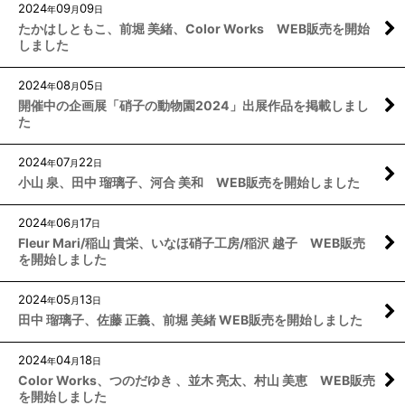
2024
09
09
年
月
日
たかはしともこ、前堀 美緒、Color Works WEB販売を開始
しました
2024
08
05
年
月
日
開催中の企画展「硝子の動物園2024」出展作品を掲載しまし
た
2024
07
22
年
月
日
小山 泉、田中 瑠璃子、河合 美和 WEB販売を開始しました
2024
06
17
年
月
日
Fleur Mari/稲山 貴栄、いなほ硝子工房/稲沢 越子 WEB販売
を開始しました
2024
05
13
年
月
日
田中 瑠璃子、佐藤 正義、前堀 美緒 WEB販売を開始しました
2024
04
18
年
月
日
Color Works、つのだゆき 、並木 亮太、村山 美恵 WEB販売
を開始しました