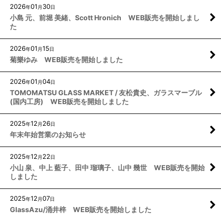
2026
01
30
年
月
日
小島 元、前堀 美緒、Scott Hronich WEB販売を開始しまし
た
2026
01
15
年
月
日
菊樂ゆみ WEB販売を開始しました
2026
01
04
年
月
日
TOMOMATSU GLASS MARKET / 友松貴史、ガラスマーブル
(国内工房) WEB販売を開始しました
2025
12
26
年
月
日
年末年始営業のお知らせ
2025
12
22
年
月
日
小山 泉、中上 藍子、田中 瑠璃子、山中 幾世 WEB販売を開始
しました
2025
12
07
年
月
日
GlassAzu/涌井梓 WEB販売を開始しました