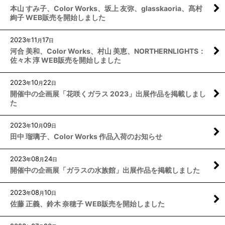
本山 すみ子、Color Works、坂上 友弥、glasskaoria、髙村
絢子 WEB販売を開始しました
2023
11
17
年
月
日
河合 美和、Color Works、村山 美恵、NORTHERNLIGHTS：
佐々木 淳 WEB販売を開始しました
2023
10
22
年
月
日
開催中の企画展「花咲くガラス 2023」出展作品を掲載しまし
た
2023
10
09
年
月
日
田中 瑠璃子、Color Works 作品入荷のお知らせ
2023
08
24
年
月
日
開催中の企画展「ガラスの水族館」出展作品を掲載しました
2023
08
10
年
月
日
佐藤 正義、鈴木 奈穂子 WEB販売を開始しました