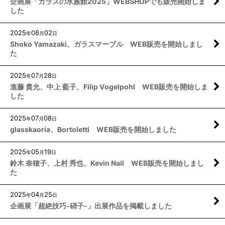
企画展「ガラスの水族館2025」WEBSHOPでも販売開始しま
した
2025
08
02
年
月
日
Shoko Yamazaki、ガラスマーブル WEB販売を開始しまし
た
2025
07
28
年
月
日
進藤 貴允、中上 藍子、Filip Vogelpohl WEB販売を開始しま
した
2025
07
08
年
月
日
glasskaoria、Bortoletti WEB販売を開始しました
2025
05
19
年
月
日
鈴木 奈穂子、上村 秀也、Kevin Nail WEB販売を開始しまし
た
2025
04
25
年
月
日
企画展「超絶技巧-硝子-」出展作品を掲載しました