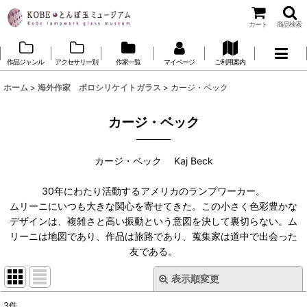
カート
商品検索
作品ジャンル
アクセサリー別
作家一覧
マイページ
ご利用案内
ホーム
>
海外作家 ボロシリケイトガラス
>
カージ・ベック
カージ・ベック
カージ・ベック Kaj Beck
30年にわたり活動するアメリカのランプワーカー。
ムリーニにいつも大きな関心を寄せてきた。この小さく色彩豊かな
デザインは、複雑さと高い振動という意図を決して裏切らない。ム
リーニは地図であり、作品は旅路であり、蒐集家は道中で出会った
友である。
表示順変更
閉じる
3
件