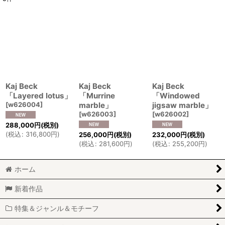
表示数
:
並び順
:
絞り込む
Kaj Beck
Kaj Beck
Kaj Beck
「Layered lotus」
「Murrine
「Windowed
[
w626004
]
marble」
jigsaw marble」
[
w626003
]
[
w626002
]
288,000
円
(税別)
(
税込
:
316,800
円
)
256,000
円
(税別)
232,000
円
(税別)
(
税込
:
281,600
円
)
(
税込
:
255,200
円
)
ホーム
新着作品
特集＆ジャンル＆モチーフ