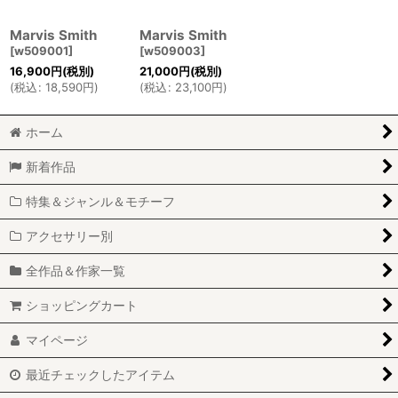
Marvis Smith
Marvis Smith
[
w509001
]
[
w509003
]
16,900
円
(税別)
21,000
円
(税別)
(
税込
:
18,590
円
)
(
税込
:
23,100
円
)
ホーム
新着作品
特集＆ジャンル＆モチーフ
アクセサリー別
全作品＆作家一覧
ショッピングカート
マイページ
最近チェックしたアイテム