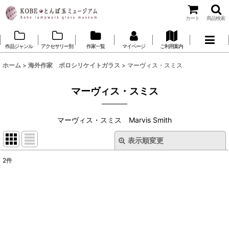
カート
商品検索
作品ジャンル
アクセサリー別
作家一覧
マイページ
ご利用案内
ホーム
>
海外作家 ボロシリケイトガラス
>
マーヴィス・スミス
マーヴィス・スミス
マーヴィス・スミス Marvis Smith
表示順変更
閉じる
2
件
表示数
:
並び順
:
絞り込む