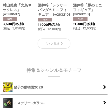
村山美恵「文鳥ネ
涌井梓「レッサー
涌井梓「豚のミニ
ックレス」
パンダのミニフィ
フィギュア」
[
w098537
]
ギュア」
[
w263213
]
[
w263210
]
3,500
円
(税別)
11,000
円
(税別)
11,000
円
(税別)
(
税込
:
3,850
円
)
(
税込
:
12,100
円
)
(
税込
:
12,100
円
)
もっと見る
特集＆ジャンル＆モチーフ
硝子の動物園2026
ミステリー -ガラス-