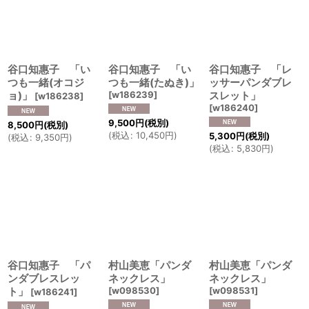
谷口知惠子 「い
谷口知惠子 「い
谷口知惠子 「レ
つも一緒(オコジ
つも一緒(たぬき)」
ッサーパンダブレ
ョ)」
[
w186239
]
スレット」
[
w186238
]
[
w186240
]
9,500
円
(税別)
8,500
円
(税別)
(
税込
:
10,450
円
)
5,300
円
(税別)
(
税込
:
9,350
円
)
(
税込
:
5,830
円
)
谷口知惠子 「パ
村山美恵「パンダ
村山美恵「パンダ
ンダブレスレッ
ネックレス」
ネックレス」
ト」
[
w098530
]
[
w098531
]
[
w186241
]