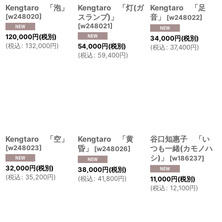
Kengtaro 「泡」
Kengtaro 「灯(ガ
Kengtaro 「足
[
w248020
]
スランプ)」
音」
[
w248022
]
[
w248021
]
120,000
円
(税別)
34,000
円
(税別)
(
税込
:
132,000
円
)
54,000
円
(税別)
(
税込
:
37,400
円
)
(
税込
:
59,400
円
)
Kengtaro 「空」
Kengtaro 「黄
谷口知惠子 「い
[
w248023
]
昏」
つも一緒(カモノハ
[
w248026
]
シ)」
[
w186237
]
32,000
円
(税別)
38,000
円
(税別)
(
税込
:
35,200
円
)
(
税込
:
41,800
円
)
11,000
円
(税別)
(
税込
:
12,100
円
)