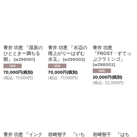
青井 功恵 「湿原の
青井 功恵 「水辺の
青井 功恵
ひとときー満ちる
雨上がりーはずむ
「FROST・すてっ
朝」
水玉」
ぷフラミンゴ」
[
w296001
]
[
w296002
]
[
w296003
]
70,000
円
(税別)
70,000
円
(税別)
20,000
円
(税別)
(
税込
:
77,000
円
)
(
税込
:
77,000
円
)
(
税込
:
22,000
円
)
青井 功恵 「インク
岩崎智子 「いち
岩崎智子 「はち