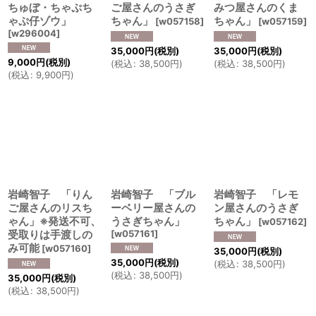
ちゅぼ・ちゃぷち
ご屋さんのうさぎ
みつ屋さんのくま
ゃぷ仔ゾウ」
ちゃん」
ちゃん」
[
w057158
]
[
w057159
]
[
w296004
]
35,000
円
(税別)
35,000
円
(税別)
9,000
円
(税別)
(
税込
:
38,500
円
)
(
税込
:
38,500
円
)
(
税込
:
9,900
円
)
岩崎智子 「りん
岩崎智子 「ブル
岩崎智子 「レモ
ご屋さんのリスち
ーベリー屋さんの
ン屋さんのうさぎ
ゃん」※発送不可、
うさぎちゃん」
ちゃん」
[
w057162
]
受取りは手渡しの
[
w057161
]
み可能
[
w057160
]
35,000
円
(税別)
35,000
円
(税別)
(
税込
:
38,500
円
)
(
税込
:
38,500
円
)
35,000
円
(税別)
(
税込
:
38,500
円
)