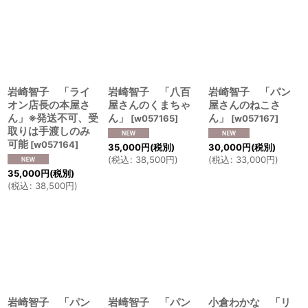
岩崎智子 「ライ
岩崎智子 「八百
岩崎智子 「パン
オン店長の本屋さ
屋さんのくまちゃ
屋さんのねこさ
ん」※発送不可、受
ん」
ん」
[
w057165
]
[
w057167
]
取りは手渡しのみ
可能
[
w057164
]
35,000
円
(税別)
30,000
円
(税別)
(
税込
:
38,500
円
)
(
税込
:
33,000
円
)
35,000
円
(税別)
(
税込
:
38,500
円
)
岩崎智子 「パン
岩崎智子 「パン
小倉わかな 「リ