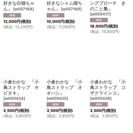
好きな白猫ちゃ
好きなシャム猫ち
ングブローチ き
ん」
ゃん」
のこと梟」
[
w057168
]
[
w057169
]
[
w005417
]
12,000
円
(税別)
10,000
円
(税別)
18,000
円
(税別)
(
税込
:
13,200
円
)
(
税込
:
11,000
円
)
(
税込
:
19,800
円
)
小倉わかな 「小
小倉わかな 「小
小倉わかな 「小
鳥ストラップ キ
鳥ストラップ オ
鳥ストラップ コ
ビタキ」
オハシ」
ザクラインコ」
[
w005424
]
[
w005425
]
[
w005426
]
3,500
円
(税別)
3,500
円
(税別)
3,500
円
(税別)
(
税込
:
3,850
円
)
(
税込
:
3,850
円
)
(
税込
:
3,850
円
)