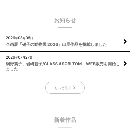
お知らせ
2026
08
06
年
月
日
企画展「硝子の動物園 2026」出展作品を掲載しました
2026
07
27
年
月
日
網野篤子、岩崎智子/GLASS ASOBI TOM WEB販売を開始し
ました
もっと見る
新着作品