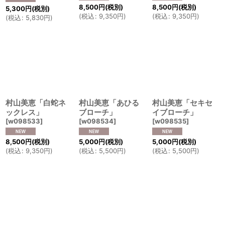
8,500
円
(税別)
8,500
円
(税別)
5,300
円
(税別)
(
税込
:
9,350
円
)
(
税込
:
9,350
円
)
(
税込
:
5,830
円
)
村山美恵「白蛇ネ
村山美恵「あひる
村山美恵「セキセ
ックレス」
ブローチ」
イブローチ」
[
w098533
]
[
w098534
]
[
w098535
]
8,500
円
(税別)
5,000
円
(税別)
5,000
円
(税別)
(
税込
:
9,350
円
)
(
税込
:
5,500
円
)
(
税込
:
5,500
円
)