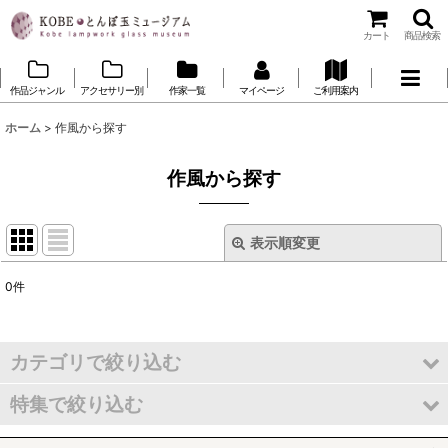
カート
商品検索
作品ジャンル
アクセサリー別
作家一覧
マイページ
ご利用案内
ホーム
>
作風から探す
作風から探す
表示順変更
閉じる
0
件
表示数
:
並び順
:
カテゴリで絞り込む
特集で絞り込む
絞り込む
国内作家