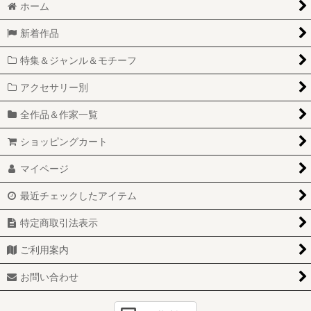
ホーム
国内作家 ボロシリケイトガラス
硝子の動物園2026
新着作品
海外作家
特集＆ジャンル＆モチーフ
ミステリー -ガラス-
海外作家 ボロシリケイトガラス
アクセサリー別
国内工房
とんぼ玉
全作品＆作家一覧
アンティークビーズ
ペンダントトップ
ショッピングカート
工具・消耗品
マーブル
マイページ
神戸タータン
ペーパーウェイト
最近チェックしたアイテム
お仕立て
ガラス細工
特定商取引法表示
ケース・ラッピング
ガラスペン
ご利用案内
Kobe INK
コアガラス
お問い合わせ
LAMMAGA
帯留