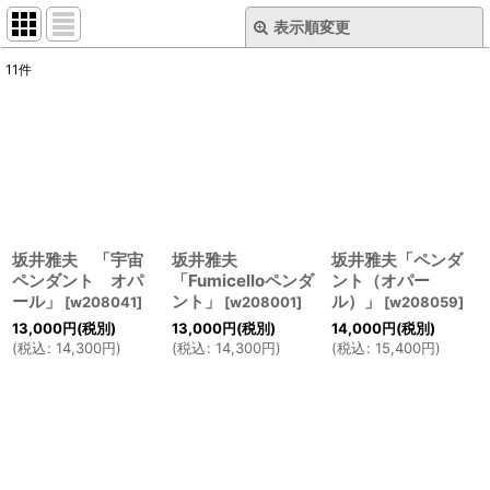
表示順変更
閉じる
11
件
表示数
:
並び順
:
絞り込む
坂井雅夫 「宇宙
坂井雅夫
坂井雅夫「ペンダ
ペンダント オパ
「Fumicelloペンダ
ント（オパー
ール」
ント」
ル）」
[
w208041
]
[
w208001
]
[
w208059
]
13,000
円
(税別)
13,000
円
(税別)
14,000
円
(税別)
(
税込
:
14,300
円
)
(
税込
:
14,300
円
)
(
税込
:
15,400
円
)