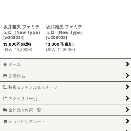
坂井雅夫 フェミチ
坂井雅夫 フェミチ
ェロ（New Type）
ェロ（New Type）
[
w208024
]
[
w208025
]
13,000
円
(税別)
13,000
円
(税別)
(
税込
:
14,300
円
)
(
税込
:
14,300
円
)
ホーム
新着作品
特集＆ジャンル＆モチーフ
アクセサリー別
全作品＆作家一覧
ショッピングカート