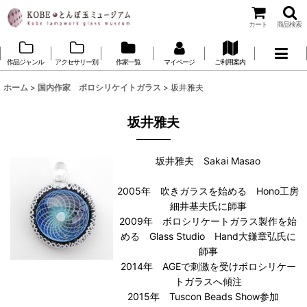
カート
商品検索
作品ジャンル
アクセサリー別
作家一覧
マイページ
ご利用案内
ホーム
>
国内作家 ボロシリケイトガラス
>
坂井雅夫
坂井雅夫
坂井雅夫 Sakai Masao
2005年 吹きガラスを始める Hono工房
細井基夫氏に師事
2009年 ボロシリケートガラス製作を始
める Glass Studio Hand大鎌章弘氏に
師事
2014年 AGEで刺激を受けボロシリケー
トガラスへ傾注
2015年 Tuscon Beads Show参加