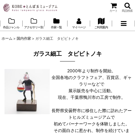
カート
商品検索
作品ジャンル
アクセサリー別
作家一覧
マイページ
ご利用案内
ホーム
>
国内作家
>
ガラス細工 タビビトノキ
ガラス細工 タビビトノキ
2000年より制作を開始。
全国各地のクラフトフェア、百貨店、ギャ
ラリーなどで
展示販売を中心に活動。
現在、千葉県鴨川市の工房で制作。
長野県安曇野市に移住した際に訪れたアー
トヒルズミュージアムで
初めてバーナーワークを体験しました。
その面白さに惹かれ、制作を続けていま