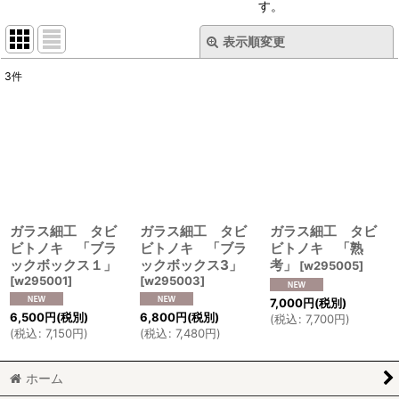
す。
表示順変更
閉じる
3
件
表示数
:
並び順
:
絞り込む
ガラス細工 タビ
ガラス細工 タビ
ガラス細工 タビ
ビトノキ 「ブラ
ビトノキ 「ブラ
ビトノキ 「熟
ックボックス１」
ックボックス3」
考」
[
w295005
]
[
w295001
]
[
w295003
]
7,000
円
(税別)
6,500
円
(税別)
6,800
円
(税別)
(
税込
:
7,700
円
)
(
税込
:
7,150
円
)
(
税込
:
7,480
円
)
ホーム