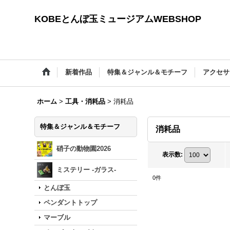
KOBEとんぼ玉ミュージアムWEBSHOP
新着作品
特集＆ジャンル＆モチーフ
アクセサ
ホーム
>
工具・消耗品
>
消耗品
特集＆ジャンル＆モチーフ
消耗品
硝子の動物園2026
表示数
:
ミステリー -ガラス-
0
件
とんぼ玉
ペンダントトップ
マーブル