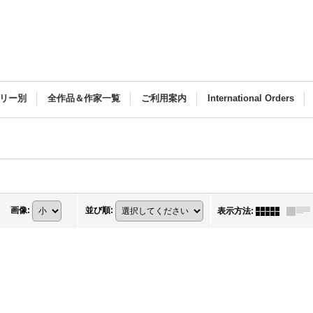
リー別
全作品＆作家一覧
ご利用案内
International Orders
画像
:
並び順
:
表示方法
: