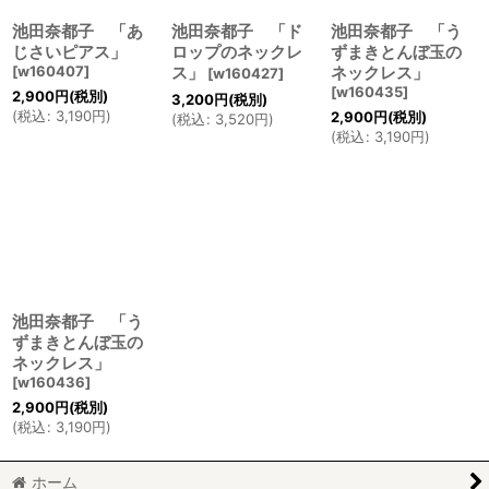
池田奈都子 「あ
池田奈都子 「ド
池田奈都子 「う
じさいピアス」
ロップのネックレ
ずまきとんぼ玉の
[
w160407
]
ス」
ネックレス」
[
w160427
]
[
w160435
]
2,900
円
(税別)
3,200
円
(税別)
(
税込
:
3,190
円
)
2,900
円
(税別)
(
税込
:
3,520
円
)
(
税込
:
3,190
円
)
池田奈都子 「う
ずまきとんぼ玉の
ネックレス」
[
w160436
]
2,900
円
(税別)
(
税込
:
3,190
円
)
ホーム