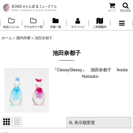
カート
商品検索
作品ジャンル
アクセサリー別
作家一覧
マイページ
ご利用案内
ホーム
>
国内作家
>
池田奈都子
池田奈都子
『ClassyGlassy』 池田奈都子 Ikeda
Natsuko
表示順変更
閉じる