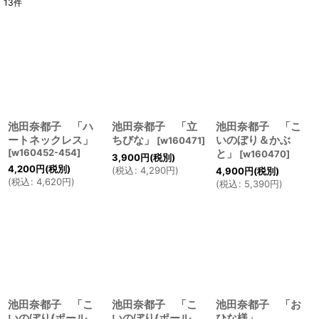
13
件
表示数
:
並び順
:
絞り込む
池田奈都子 「ハ
池田奈都子 「立
池田奈都子 「こ
ートネックレス」
ちびな」
いのぼり＆かぶ
[
w160471
]
[
w160452-454
]
と」
[
w160470
]
3,900
円
(税別)
4,200
円
(税別)
(
税込
:
4,290
円
)
4,900
円
(税別)
(
税込
:
4,620
円
)
(
税込
:
5,390
円
)
池田奈都子 「こ
池田奈都子 「こ
池田奈都子 「お
いのぼり(ポール
いのぼり(ポール
ひな様」