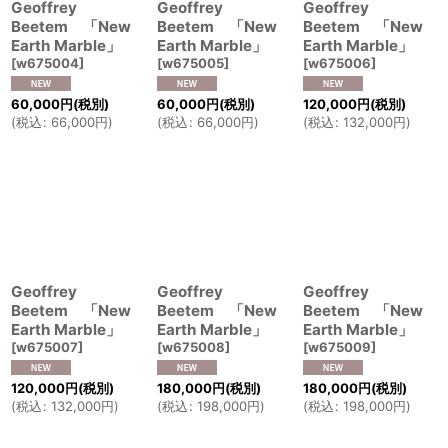
Geoffrey
Geoffrey
Geoffrey
Beetem 「New
Beetem 「New
Beetem 「New
Earth Marble」
Earth Marble」
Earth Marble」
[
w675004
]
[
w675005
]
[
w675006
]
60,000
円
(税別)
60,000
円
(税別)
120,000
円
(税別)
(
税込
:
66,000
円
)
(
税込
:
66,000
円
)
(
税込
:
132,000
円
)
Geoffrey
Geoffrey
Geoffrey
Beetem 「New
Beetem 「New
Beetem 「New
Earth Marble」
Earth Marble」
Earth Marble」
[
w675007
]
[
w675008
]
[
w675009
]
120,000
円
(税別)
180,000
円
(税別)
180,000
円
(税別)
(
税込
:
132,000
円
)
(
税込
:
198,000
円
)
(
税込
:
198,000
円
)