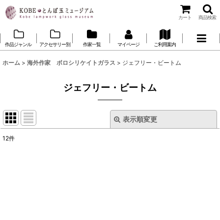
カート
商品検索
作品ジャンル
アクセサリー別
作家一覧
マイページ
ご利用案内
ホーム
>
海外作家 ボロシリケイトガラス
>
ジェフリー・ビートム
ジェフリー・ビートム
表示順変更
閉じる
12
件
表示数
:
並び順
:
絞り込む