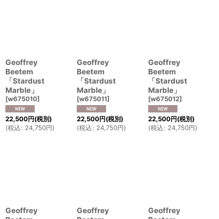
Geoffrey
Geoffrey
Geoffrey
Beetem
Beetem
Beetem
「Stardust
「Stardust
「Stardust
Marble」
Marble」
Marble」
[
w675010
]
[
w675011
]
[
w675012
]
22,500
円
(税別)
22,500
円
(税別)
22,500
円
(税別)
(
税込
:
24,750
円
)
(
税込
:
24,750
円
)
(
税込
:
24,750
円
)
Geoffrey
Geoffrey
Geoffrey