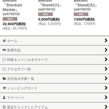
Beetem
Beetem
Beetem
「Stardust
「Stand(小)」
「Stand(大)」
Marble」
[
w675014
]
[
w675015
]
[
w675013
]
5,000
円
(税別)
7,000
円
(税別)
(
税込
:
5,500
円
)
(
税込
:
7,700
円
)
22,500
円
(税別)
(
税込
:
24,750
円
)
ホーム
新着作品
特集＆ジャンル＆モチーフ
アクセサリー別
全作品＆作家一覧
ショッピングカート
マイページ
最近チェックしたアイテム