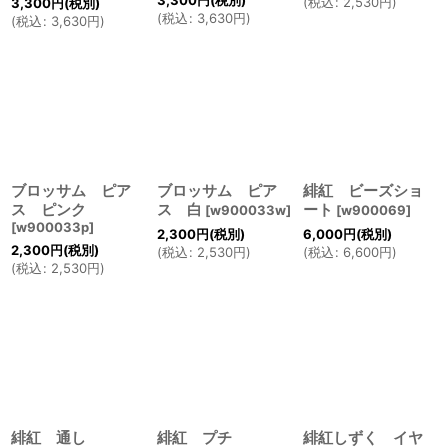
3,300
円
(税別)
(
税込
:
2,530
円
)
3,300
円
(税別)
(
税込
:
3,630
円
)
(
税込
:
3,630
円
)
ブロッサム ピア
ブロッサム ピア
緋紅 ビーズショ
ス ピンク
ス 白
ート
[
w900033w
]
[
w900069
]
[
w900033p
]
2,300
円
(税別)
6,000
円
(税別)
2,300
円
(税別)
(
税込
:
2,530
円
)
(
税込
:
6,600
円
)
(
税込
:
2,530
円
)
緋紅 通し
緋紅 プチ
緋紅しずく イヤ