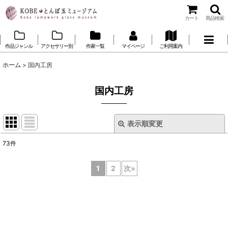
カート
商品検索
作品ジャンル
アクセサリー別
作家一覧
マイページ
ご利用案内
ホーム
>
国内工房
国内工房
表示順変更
閉じる
73
件
サブカテゴリ
:
1
2
次
»
表示数
:
並び順
: