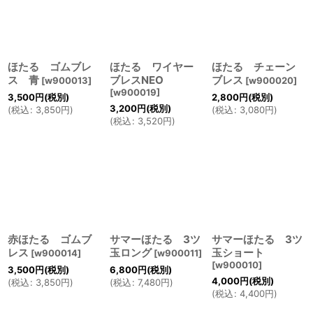
ほたる ゴムブレ
ほたる ワイヤー
ほたる チェーン
ス 青
ブレスNEO
ブレス
[
w900013
]
[
w900020
]
[
w900019
]
3,500
円
(税別)
2,800
円
(税別)
3,200
円
(税別)
(
税込
:
3,850
円
)
(
税込
:
3,080
円
)
(
税込
:
3,520
円
)
赤ほたる ゴムブ
サマーほたる 3ツ
サマーほたる 3ツ
レス
玉ロング
玉ショート
[
w900014
]
[
w900011
]
[
w900010
]
3,500
円
(税別)
6,800
円
(税別)
4,000
円
(税別)
(
税込
:
3,850
円
)
(
税込
:
7,480
円
)
(
税込
:
4,400
円
)