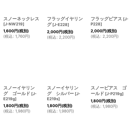
絞り込む
スノーネックレス
フラッグイヤリン
フラッグピアス
[
J-
[
J-NW219
]
グ
P228
]
[
J-E228
]
1,600
円
(税別)
2,000
円
(税別)
2,000
円
(税別)
(
税込
:
1,760
円
)
(
税込
:
2,200
円
)
(
税込
:
2,200
円
)
スノーイヤリン
スノーイヤリン
スノーピアス ゴ
グ ゴールド
グ シルバー
ールド
[
J-
[
J-
[
J-P219g
]
E219g
]
E219s
]
1,800
円
(税別)
1,800
円
(税別)
1,800
円
(税別)
(
税込
:
1,980
円
)
(
税込
:
1,980
円
)
(
税込
:
1,980
円
)