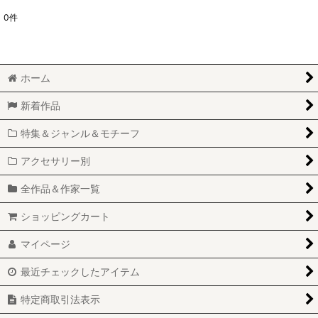
0
件
表示数
:
並び順
:
ホーム
絞り込む
新着作品
特集＆ジャンル＆モチーフ
アクセサリー別
全作品＆作家一覧
ショッピングカート
マイページ
最近チェックしたアイテム
特定商取引法表示