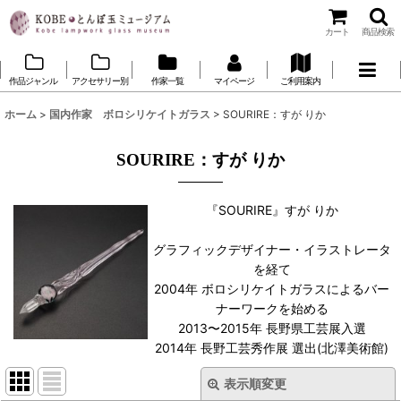
カート
商品検索
作品ジャンル
アクセサリー別
作家一覧
マイページ
ご利用案内
ホーム
>
国内作家 ボロシリケイトガラス
>
SOURIRE：すが りか
SOURIRE：すが りか
『SOURIRE』すが りか
グラフィックデザイナー・イラストレータ
を経て
2004年 ボロシリケイトガラスによるバー
ナーワークを始める
2013〜2015年 長野県工芸展入選
2014年 長野工芸秀作展 選出(北澤美術館)
表示順変更
閉じる