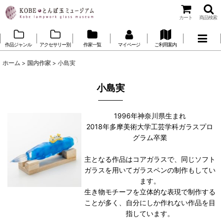
カート
商品検索
作品ジャンル
アクセサリー別
作家一覧
マイページ
ご利用案内
ホーム
>
国内作家
>
小島実
小島実
1996年神奈川県生まれ
2018年多摩美術大学工芸学科ガラスプロ
グラム卒業
主となる作品はコアガラスで、同じソフト
ガラスを用いてガラスペンの制作もしてい
ます。
生き物モチーフを立体的な表現で制作する
ことが多く、自分にしか作れない作品を目
指しています。