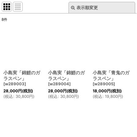
表示順変更
閉じる
8
件
表示数
:
並び順
:
絞り込む
小島実「錦鯉のガ
小島実「錦鯉のガ
小島実「青鬼のガ
ラスペン」
ラスペン」
ラスペン」
[
w289003
]
[
w289004
]
[
w289005
]
28,000
円
(税別)
28,000
円
(税別)
18,000
円
(税別)
(
税込
:
30,800
円
)
(
税込
:
30,800
円
)
(
税込
:
19,800
円
)