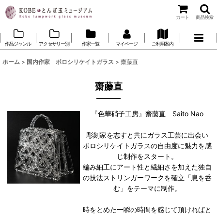
カート
商品検索
作品ジャンル
アクセサリー別
作家一覧
マイページ
ご利用案内
ホーム
>
国内作家 ボロシリケイトガラス
>
齋藤直
齋藤直
『色華硝子工房』齋藤直 Saito Nao
彫刻家を志すと共にガラス工芸に出会い
ボロシリケイトガラスの自由度に魅力を感
じ制作をスタート。
編み細工にアート性と繊細さを加えた独自
の技法ストリンガーワークを確立「息を呑
む」をテーマに制作。
時をとめた一瞬の時間を感じて頂ければと