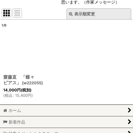
思います。（作家メッセージ）
表示順変更
閉じる
1
件
表示数
:
並び順
:
絞り込む
齋藤直 「蝶々
ピアス」
[
w222055
]
14,000
円
(税別)
(
税込
:
15,400
円
)
ホーム
新着作品