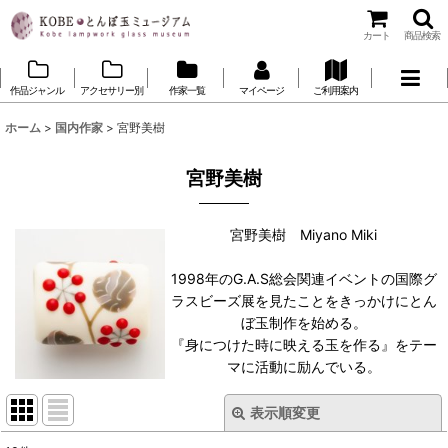
カート
商品検索
作品ジャンル
アクセサリー別
作家一覧
マイページ
ご利用案内
ホーム
>
国内作家
>
宮野美樹
宮野美樹
宮野美樹 Miyano Miki
1998年のG.A.S総会関連イベントの国際グ
ラスビーズ展を見たことをきっかけにとん
ぼ玉制作を始める。
『身につけた時に映える玉を作る』をテー
マに活動に励んでいる。
表示順変更
閉じる