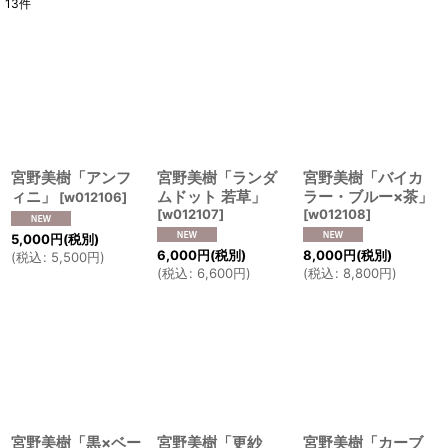
13
件
表示数
:
並び順
:
絞り込む
宮野美樹「アンフ
宮野美樹「ランダ
宮野美樹「バイカ
ィニ」
ムドット 若草」
ラー・ブルー×茶」
[
w012106
]
[
w012107
]
[
w012108
]
5,000
円
(税別)
6,000
円
(税別)
8,000
円
(税別)
(
税込
:
5,500
円
)
(
税込
:
6,600
円
)
(
税込
:
8,800
円
)
宮野美樹「黒×ベー
宮野美樹「更紗
宮野美樹「カーブ