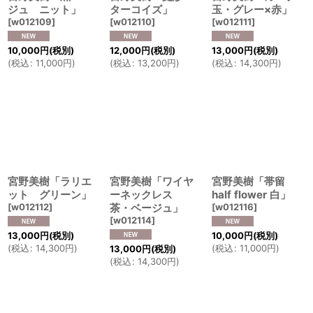
ジュ ニット」
ターコイズ」
玉・グレー×赤」
[
w012109
]
[
w012110
]
[
w012111
]
10,000
円
(税別)
12,000
円
(税別)
13,000
円
(税別)
(
税込
:
11,000
円
)
(
税込
:
13,200
円
)
(
税込
:
14,300
円
)
宮野美樹「ラリエ
宮野美樹「ワイヤ
宮野美樹「帯留
ット グリーン」
ーネックレス
half flower 白」
[
w012112
]
茶・ベージュ」
[
w012116
]
[
w012114
]
13,000
円
(税別)
10,000
円
(税別)
(
税込
:
14,300
円
)
(
税込
:
11,000
円
)
13,000
円
(税別)
(
税込
:
14,300
円
)