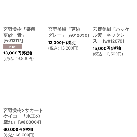
宮野美樹「帯留
宮野美樹「更紗
宮野美樹「ハジケ
更紗 紫」
グレー」
ル黄 ネックレ
[
w012099
]
[
w012117
]
ス」
[
w012079
]
12,000
円
(税別)
(
税込
:
13,200
円
)
15,000
円
(税別)
18,000
円
(税別)
(
税込
:
16,500
円
)
(
税込
:
19,800
円
)
宮野美樹×サカモト
ケイコ 「水玉の
戯れ」
[
w800004
]
60,000
円
(税別)
(
税込
:
66,000
円
)