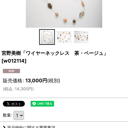
宮野美樹「ワイヤーネックレス 茶・ベージュ」
[
w012114
]
販売価格
:
13,000
円
(税別)
(
税込
:
14,300
円
)
数量
:
返品特約に関する重要事項