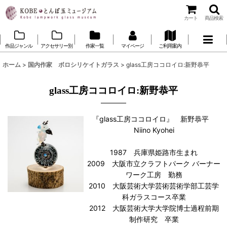
カート
商品検索
作品ジャンル
アクセサリー別
作家一覧
マイページ
ご利用案内
ホーム
>
国内作家 ボロシリケイトガラス
>
glass工房ココロイロ:新野恭平
glass工房ココロイロ:新野恭平
『glass工房ココロイロ』 新野恭平
Niino Kyohei
1987 兵庫県姫路市生まれ
2009 大阪市立クラフトパーク バーナー
ワーク工房 勤務
2010 大阪芸術大学芸術芸術学部工芸学
科ガラスコース卒業
2012 大阪芸術大学大学院博士過程前期
制作研究 卒業