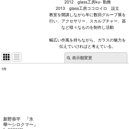
2012 glass工房ku- 勤務
2013 glass工房ココロイロ 設立
教室を開講しながら年に数回グループ展を
行い、アクセサリー、スカルプチャー、器
など様々なものを制作し活動
幅広い作風を持ちながら、ガラスの魅力を
伝えていければと考えている。
表示順変更
閉じる
1
件
表示数
:
並び順
:
絞り込む
新野恭平 「氷
華〜シロクマ〜」