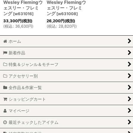
Wesley Flemingウ
Wesley Flemingウ
ェスリー・フレミ
ェスリー・フレミ
ング
ング
[
w631016
]
[
w631008
]
33,300
円
(税別)
26,200
円
(税別)
(
税込
:
36,630
円
)
(
税込
:
28,820
円
)
ホーム
新着作品
特集＆ジャンル＆モチーフ
アクセサリー別
全作品＆作家一覧
ショッピングカート
マイページ
最近チェックしたアイテム