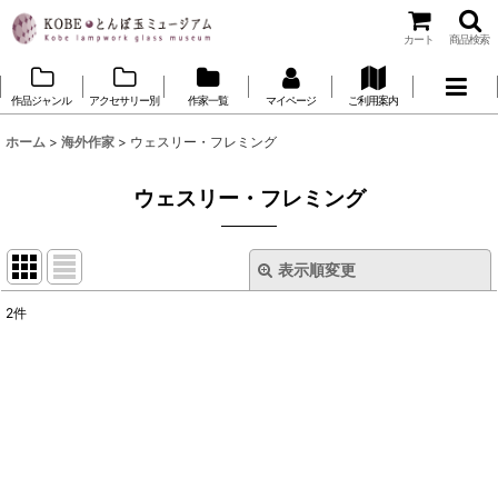
カート
商品検索
作品ジャンル
アクセサリー別
作家一覧
マイページ
ご利用案内
ホーム
>
海外作家
>
ウェスリー・フレミング
ウェスリー・フレミング
表示順変更
閉じる
2
件
表示数
:
並び順
:
絞り込む