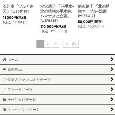
石川幸「ツルと南
稲沢越子 「花手水-
稲沢越子 「北の植
天」
北の植物の手水鉢.
物マーブル-浅紫」
[
w206119
]
ハマナスと立葵」
[
w176317
]
11,000
円
(税別)
[
w176318
]
50,000
円
(税別)
(
税込
:
12,100
円
)
(
税込
:
55,000
円
)
110,000
円
(税別)
(
税込
:
121,000
円
)
1
2
3
...
9
次
»
ホーム
新着作品
特集＆ジャンル＆モチーフ
アクセサリー別
全作品＆作家一覧
ショッピングカート