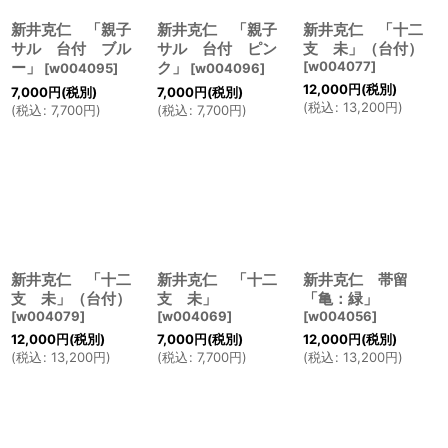
新井克仁 「親子
新井克仁 「親子
新井克仁 「十二
サル 台付 ブル
サル 台付 ピン
支 未」（台付）
ー」
ク」
[
w004077
]
[
w004095
]
[
w004096
]
12,000
円
(税別)
7,000
円
(税別)
7,000
円
(税別)
(
税込
:
13,200
円
)
(
税込
:
7,700
円
)
(
税込
:
7,700
円
)
新井克仁 「十二
新井克仁 「十二
新井克仁 帯留
支 未」（台付）
支 未」
「亀：緑」
[
w004079
]
[
w004069
]
[
w004056
]
12,000
円
(税別)
7,000
円
(税別)
12,000
円
(税別)
(
税込
:
13,200
円
)
(
税込
:
7,700
円
)
(
税込
:
13,200
円
)