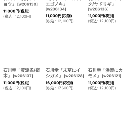
ョウ」
エゴノキ」
ク/ヤドリギ」
[
w206130
]
[
w206134
]
[
w206136
]
11,000
円
(税別)
11,000
円
(税別)
11,000
円
(税別)
(
税込
:
12,100
円
)
(
税込
:
12,100
円
)
(
税込
:
12,100
円
)
石川幸「黄連雀/宿
石川幸「未草にイ
石川幸「浜梨にカ
木」
シガメ」
モメ」
[
w206137
]
[
w206128
]
[
w206121
]
11,000
円
(税別)
16,000
円
(税別)
11,000
円
(税別)
(
税込
:
12,100
円
)
(
税込
:
17,600
円
)
(
税込
:
12,100
円
)