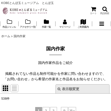
KOBEとんぼ玉ミュージアム とんぼ玉
カート
商品検索
作品ジャンル
アクセサリー別
作家一覧
マイページ
ご利用案内
ホーム
>
国内作家
国内作家
国内作家作品をご紹介
掲載されてない作品も制作可能かを作家に問い合わせますので、
「お問い合わせ」から希望の作家名と作品名をお知らせください。
表示順変更
閉じる
538
件
サブカテゴリ
:
1
2
3
...
9
次
»