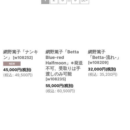
表示数
:
並び順
:
絞り込む
網野篤子「ナンキ
網野篤子「Betta
網野篤子
ン」
Blue-red
「Betta-流れ-」
[
w108252
]
Halfmoon」※発送
[
w108209
]
不可、受取りは手
32,000
円
(税別)
45,000
円
(税別)
渡しのみ可能
(
税込
:
35,200
円
)
(
税込
:
49,500
円
)
[
w108235
]
55,000
円
(税別)
(
税込
:
60,500
円
)