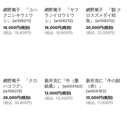
網野篤子 「コハ
網野篤子 「サフ
網野篤子 「額 ク
クニシキウミウ
ランイロウミウ
ロスズメダイ幼
シ」
シ」
魚」
[
w108211
]
[
w108212
]
[
w108213
]
18,000
円
(税別)
18,000
円
(税別)
20,000
円
(税別)
(
税込
:
19,800
円
)
(
税込
:
19,800
円
)
(
税込
:
22,000
円
)
網野篤子 「クロ
新井克仁「牛（墨
新井克仁「牛の顔
ハコフグ」
絵風）」
（赤）」
[
w004182
]
[
w108215
]
[
w004183
]
12,000
円
(税別)
28,000
円
(税別)
10,000
円
(税別)
(
税込
:
13,200
円
)
(
税込
:
30,800
円
)
(
税込
:
11,000
円
)