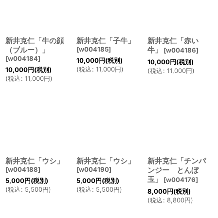
新井克仁「牛の顔
新井克仁「子牛」
新井克仁「赤い
（ブルー）」
[
w004185
]
牛」
[
w004186
]
[
w004184
]
10,000
円
(税別)
10,000
円
(税別)
(
税込
:
11,000
円
)
10,000
円
(税別)
(
税込
:
11,000
円
)
(
税込
:
11,000
円
)
新井克仁「ウシ」
新井克仁「ウシ」
新井克仁「チンパ
[
w004188
]
[
w004190
]
ンジー とんぼ
玉」
[
w004176
]
5,000
円
(税別)
5,000
円
(税別)
(
税込
:
5,500
円
)
(
税込
:
5,500
円
)
8,000
円
(税別)
(
税込
:
8,800
円
)