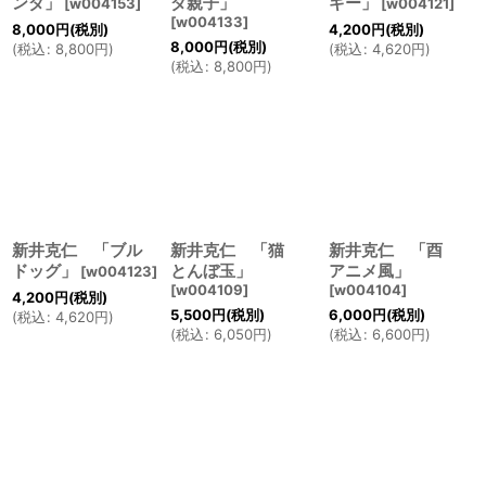
ンダ」
ダ親子」
ギー」
[
w004153
]
[
w004121
]
[
w004133
]
8,000
円
(税別)
4,200
円
(税別)
8,000
円
(税別)
(
税込
:
8,800
円
)
(
税込
:
4,620
円
)
(
税込
:
8,800
円
)
新井克仁 「ブル
新井克仁 「猫
新井克仁 「酉
ドッグ」
とんぼ玉」
アニメ風」
[
w004123
]
[
w004109
]
[
w004104
]
4,200
円
(税別)
5,500
円
(税別)
6,000
円
(税別)
(
税込
:
4,620
円
)
(
税込
:
6,050
円
)
(
税込
:
6,600
円
)