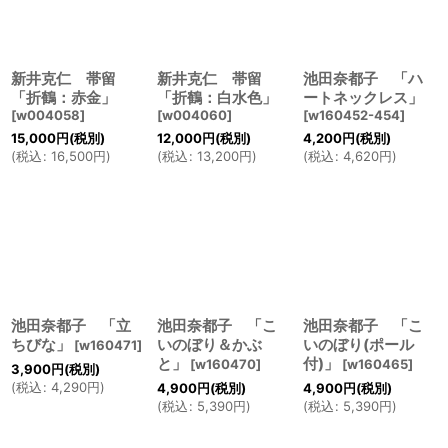
新井克仁 帯留
新井克仁 帯留
池田奈都子 「ハ
「折鶴：赤金」
「折鶴：白水色」
ートネックレス」
[
w004058
]
[
w004060
]
[
w160452-454
]
15,000
円
(税別)
12,000
円
(税別)
4,200
円
(税別)
(
税込
:
16,500
円
)
(
税込
:
13,200
円
)
(
税込
:
4,620
円
)
池田奈都子 「立
池田奈都子 「こ
池田奈都子 「こ
ちびな」
いのぼり＆かぶ
いのぼり(ポール
[
w160471
]
と」
付)」
[
w160470
]
[
w160465
]
3,900
円
(税別)
(
税込
:
4,290
円
)
4,900
円
(税別)
4,900
円
(税別)
(
税込
:
5,390
円
)
(
税込
:
5,390
円
)