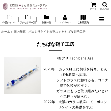
カート
商品検索
作品ジャンル
アクセサリー別
作家一覧
マイページ
ご利用案内
ホーム
>
国内作家 ボロシリケイトガラス
>
たちばな硝子工房
たちばな硝子工房
橘 アサ Tachibana Asa
2020年 ガラス細工に興味を持ち、とん
ぼ玉教室へ参加。
ソフトガラスに触れるも、コロナ
渦で休校が相次ぐ。
ガラスにもっと取り組みたいとい
う気持ちが膨らむ。
2022年 大阪のガラス教室にて、ボロシ
リケイトの基礎を学ぶ