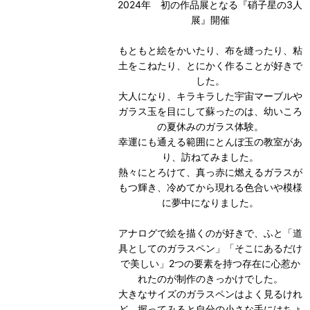
2024年 初の作品展となる『硝子星の3人
展』開催
もともと絵をかいたり、布を縫ったり、粘
土をこねたり、とにかく作ることが好きで
した。
大人になり、キラキラした宇宙マーブルや
ガラス玉を目にして蘇ったのは、幼いころ
の夏休みのガラス体験。
幸運にも通える範囲にとんぼ玉の教室があ
り、訪ねてみました。
熱々にとろけて、真っ赤に燃えるガラスが
もつ輝き、冷めてから現れる色合いや模様
に夢中になりました。
アナログで絵を描くのが好きで、ふと「道
具としてのガラスペン」「そこにあるだけ
で美しい」2つの要素を持つ存在に心惹か
れたのが制作のきっかけでした。
大きなサイズのガラスペンはよく見るけれ
ど、握ってみると自分の小さな手にはちょ