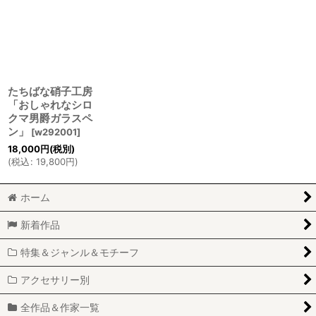
たちばな硝子工房
「おしゃれなシロ
クマ男爵ガラスペ
ン」
[
w292001
]
18,000
円
(税別)
(
税込
:
19,800
円
)
ホーム
新着作品
特集＆ジャンル＆モチーフ
アクセサリー別
全作品＆作家一覧