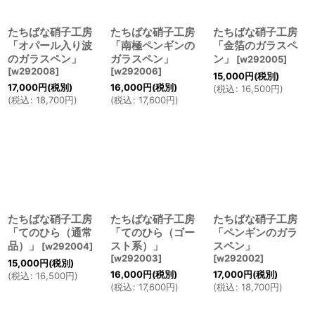
たちばな硝子工房
たちばな硝子工房
たちばな硝子工房
「オパール入り波
「南極ペンギンの
「金箔のガラスペ
のガラスペン」
ガラスペン」
ン」
[
w292005
]
[
w292008
]
[
w292006
]
15,000
円
(税別)
17,000
円
(税別)
16,000
円
(税別)
(
税込
:
16,500
円
)
(
税込
:
18,700
円
)
(
税込
:
17,600
円
)
たちばな硝子工房
たちばな硝子工房
たちばな硝子工房
「てのひら（通常
「てのひら（ゴー
「ペンギンのガラ
品）」
スト系）」
スペン」
[
w292004
]
[
w292003
]
[
w292002
]
15,000
円
(税別)
16,000
円
(税別)
17,000
円
(税別)
(
税込
:
16,500
円
)
(
税込
:
17,600
円
)
(
税込
:
18,700
円
)