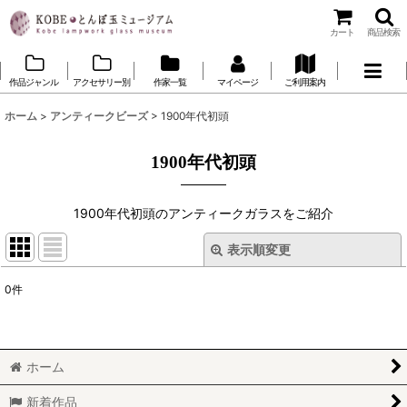
カート
商品検索
作品ジャンル
アクセサリー別
作家一覧
マイページ
ご利用案内
ホーム
>
アンティークビーズ
>
1900年代初頭
1900年代初頭
1900年代初頭のアンティークガラスをご紹介
表示順変更
閉じる
0
件
表示数
:
並び順
:
ホーム
絞り込む
新着作品