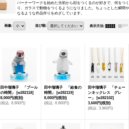
バーナーワークを始めた当初から顔をつくるのが好きで、何をつ
り、ガラスで動物をつくるようになりました。ちょっとした瞬間
なるような作品作りをめざしています。
画像
:
並び順
:
表示方法
:
田中瑠璃子 「プール
田中瑠璃子 「給食の
田中瑠璃子 「チェー
の時間」
[
w282118
]
時間」
[
w282119
]
ンネックレス グレ
8,000円
(税別)
8,000円
(税別)
ー」
[
w282102
]
(
税込
:
8,800円
)
(
税込
:
8,800円
)
3,600円
(税別)
(
税込
:
3,960円
)