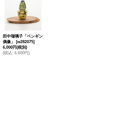
田中瑠璃子「ペンギン
偶像」
[
w282075
]
6,000円
(税別)
(
税込
:
6,600円
)