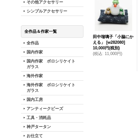
その他アクセサリー
シンプルアクセサリー
全作品＆作家一覧
田中瑠璃子「小脇にか
える」
[
w282080
]
全作品
10,000円
(税別)
国内作家
(
税込
:
11,000円
)
国内作家 ボロシリケイト
ガラス
海外作家
海外作家 ボロシリケイト
ガラス
国内工房
アンティークビーズ
工具・消耗品
神戸タータン
お仕立て