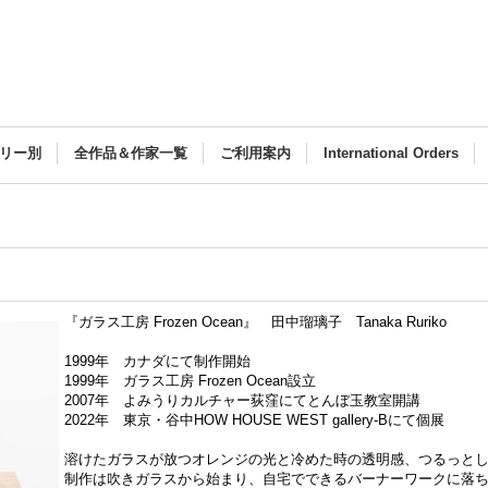
リー別
全作品＆作家一覧
ご利用案内
International Orders
『ガラス工房 Frozen Ocean』 田中瑠璃子 Tanaka Ruriko
1999年 カナダにて制作開始
1999年 ガラス工房 Frozen Ocean設立
2007年 よみうりカルチャー荻窪にてとんぼ玉教室開講
2022年 東京・谷中HOW HOUSE WEST gallery-Bにて個展
溶けたガラスが放つオレンジの光と冷めた時の透明感、つるっと
制作は吹きガラスから始まり、自宅でできるバーナーワークに落