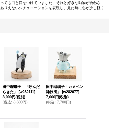
くっても目と口をつけていました。それと好きな動物が合わさ
やありえないシチュエーションを表現し、見た時に心が少し軽く
田中瑠璃子 「呼んだ
田中瑠璃子「カメペン
らきた」
[
w282111
]
雑技団」
[
w282077
]
8,000円
(税別)
7,000円
(税別)
(
税込
:
8,800円
)
(
税込
:
7,700円
)