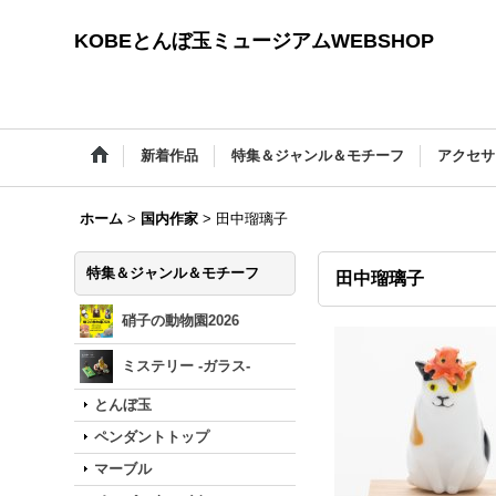
KOBEとんぼ玉ミュージアムWEBSHOP
新着作品
特集＆ジャンル＆モチーフ
アクセサ
ホーム
>
国内作家
>
田中瑠璃子
特集＆ジャンル＆モチーフ
田中瑠璃子
硝子の動物園2026
ミステリー -ガラス-
とんぼ玉
ペンダントトップ
マーブル