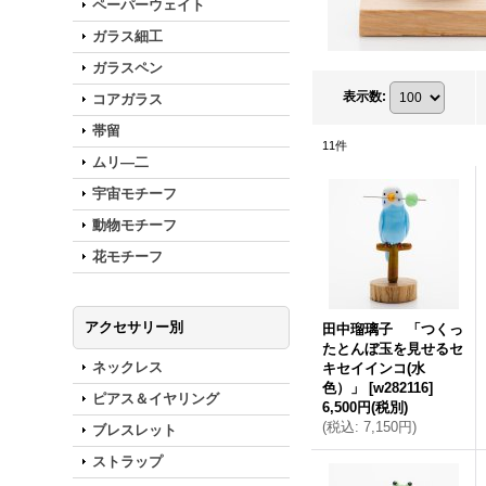
ペーパーウェイト
ガラス細工
ガラスペン
表示数
:
コアガラス
帯留
11
件
ムリ―二
宇宙モチーフ
動物モチーフ
花モチーフ
アクセサリー別
田中瑠璃子 「つくっ
たとんぼ玉を見せるセ
ネックレス
キセイインコ(水
色）」
[
w282116
]
ピアス＆イヤリング
6,500円
(税別)
(
税込
:
7,150円
)
ブレスレット
ストラップ