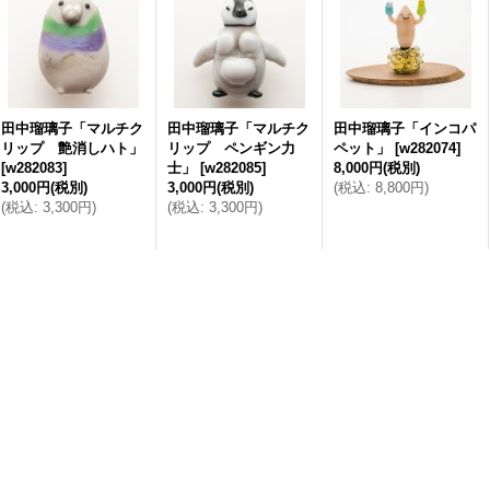
田中瑠璃子「マルチク
田中瑠璃子「マルチク
田中瑠璃子「インコパ
リップ 艶消しハト」
リップ ペンギン力
ペット」
[
w282074
]
[
w282083
]
士」
[
w282085
]
8,000円
(税別)
3,000円
(税別)
3,000円
(税別)
(
税込
:
8,800円
)
(
税込
:
3,300円
)
(
税込
:
3,300円
)