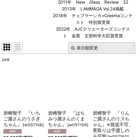
2011年 New Glass Review 32
2013年 LAMMAGA Vol.24掲載
2018年 チェブラーシカ×Creemaコンテ
スト 特別賞受賞
2022年 AJCクリエーターズコンテス
ト 金賞 文部科学大臣賞受賞
表示順変更
閉じる
24
件
表示数
:
並び順
:
絞り込む
岩崎智子 「いち
岩崎智子 「はち
岩崎智子 「りん
ご屋さんのうさぎ
みつ屋さんのくま
ご屋さんのリスち
ちゃん」
ちゃん」
ゃん」※発送不可、
[
w057158
]
[
w057159
]
受取りは手渡しの
み可能
[
w057160
]