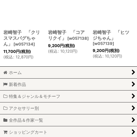
岩崎智子 「クリ
岩崎智子 「コア
岩崎智子 「ヒツ
スマスパグちゃ
リクイ」
ジちゃん」
[
w057138
]
ん」
[
w057139
]
[
w057134
]
9,200
円
(税別)
9,200
円
(税別)
(
税込
:
10,120
円
)
11,700
円
(税別)
(
税込
:
10,120
円
)
(
税込
:
12,870
円
)
ホーム
新着作品
特集＆ジャンル＆モチーフ
アクセサリー別
全作品＆作家一覧
ショッピングカート