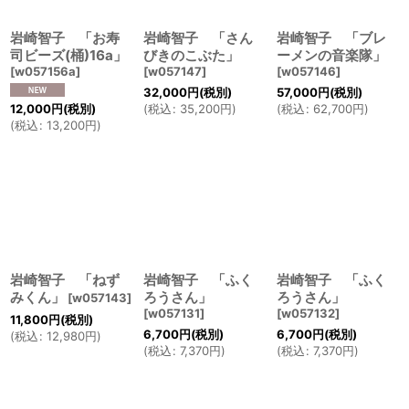
岩崎智子 「お寿
岩崎智子 「さん
岩崎智子 「ブレ
司ビーズ(桶)16a」
びきのこぶた」
ーメンの音楽隊」
[
w057156a
]
[
w057147
]
[
w057146
]
32,000
円
(税別)
57,000
円
(税別)
12,000
円
(税別)
(
税込
:
35,200
円
)
(
税込
:
62,700
円
)
(
税込
:
13,200
円
)
岩崎智子 「ねず
岩崎智子 「ふく
岩崎智子 「ふく
みくん」
ろうさん」
ろうさん」
[
w057143
]
[
w057131
]
[
w057132
]
11,800
円
(税別)
6,700
円
(税別)
6,700
円
(税別)
(
税込
:
12,980
円
)
(
税込
:
7,370
円
)
(
税込
:
7,370
円
)