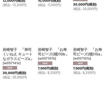
12,000
円
(税別)
10,000
円
(税別)
30,000
円
(税別)
(
税込
:
13,200
円
)
(
税込
:
11,000
円
)
(
税込
:
33,000
円
)
岩崎智子 「寿司
岩崎智子 「お寿
岩崎智子 「お寿
くいねえ キュート
司ビーズ(桶)10b」
司ビーズ(桶)10a」
なガラスビーズa」
[
w057157b
]
[
w057157a
]
[
w057141a
]
7,500
円
(税別)
7,500
円
(税別)
(
税込
:
8,250
円
)
(
税込
:
8,250
円
)
30,000
円
(税別)
(
税込
:
33,000
円
)