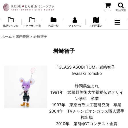
カート
商品検索
作品ジャンル
アクセサリー別
作家一覧
マイページ
ご利用案内
ホーム
>
国内作家
>
岩崎智子
岩崎智子
「GLASS ASOBI TOM」岩崎智子
Iwasaki Tomoko
静岡県生まれ
1991年 武蔵野美術大学視覚伝達デザイ
ン学科 卒業
1997年 東京ガラス工芸研究所 卒業
2004年 TVチャンピオンガラス職人選手
権出場
2010年 第5回GTコンテスト金賞