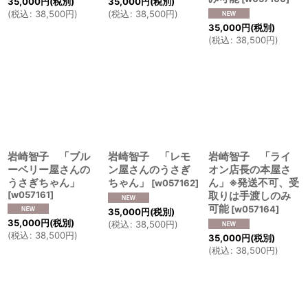
35,000
円
(税別)
35,000
円
(税別)
(
税込
:
38,500
円
)
(
税込
:
38,500
円
)
35,000
円
(税別)
(
税込
:
38,500
円
)
岩崎智子 「ブル
岩崎智子 「レモ
岩崎智子 「ライ
ーベリー屋さんの
ン屋さんのうさぎ
オン店長の本屋さ
うさぎちゃん」
ちゃん」
ん」※発送不可、受
[
w057162
]
[
w057161
]
取りは手渡しのみ
可能
[
w057164
]
35,000
円
(税別)
35,000
円
(税別)
(
税込
:
38,500
円
)
(
税込
:
38,500
円
)
35,000
円
(税別)
(
税込
:
38,500
円
)