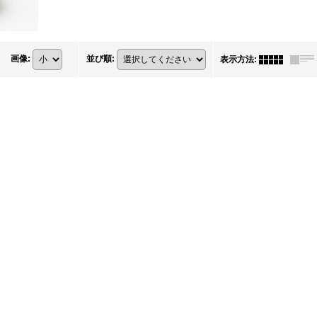
画像
:
並び順
:
表示方法
: