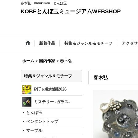
春木弘 haruki kou とんぼ玉
KOBEとんぼ玉ミュージアムWEBSHOP
新着作品
特集＆ジャンル＆モチーフ
アクセサ
ホーム
>
国内作家
>
春木弘
特集＆ジャンル＆モチーフ
春木弘
硝子の動物園2026
ミステリー -ガラス-
とんぼ玉
ペンダントトップ
マーブル