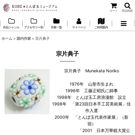
カート
商品検索
作品ジャンル
アクセサリー別
作家一覧
マイページ
ご利用案内
ホーム
>
国内作家
>
宗片典子
宗片典子
宗片典子 Munekata Noriko
1976年 山形市生まれ
1996年 工藤正昭氏に師事
1998年 とんぼ玉工房浪漫館 設立
1998年 「第23回日本手工芸美術展」佳
作入選
2000年 「とんぼ玉代表作家展」（新
宿）
「2001 日本万華鏡大賞公