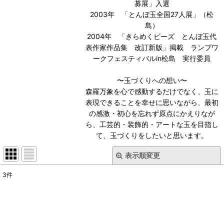
募展」入選
2003年 「とんぼ玉全国27人展」（松
島）
2004年 「きらめくビーズ とんぼ玉代
表作家作品集 改訂新版」掲載 ランプワ
ークフェスティバルin松島 実行委員
〜玉づくりへの想い〜
森羅万象を心で感動するだけでなく、玉に
表現できることを幸せに思いながら、最初
の感激・初心を忘れず原点にかえりなが
ら、工芸的・装飾的・アートな玉を目指し
て、玉づくりをしたいと思います。
表示順変更
閉じる
3
件
表示数
:
並び順
: