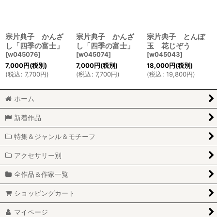
絞り込む
宗片典子 かんざ
宗片典子 かんざ
宗片典子 とんぼ
し「四季の富士」
し「四季の富士」
玉 花じぞう
[
w045076
]
[
w045074
]
[
w045043
]
7,000
円
(税別)
7,000
円
(税別)
18,000
円
(税別)
(
税込
:
7,700
円
)
(
税込
:
7,700
円
)
(
税込
:
19,800
円
)
ホーム
新着作品
特集＆ジャンル＆モチーフ
アクセサリー別
全作品＆作家一覧
ショッピングカート
マイページ