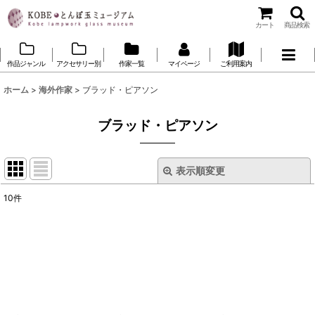
カート
商品検索
作品ジャンル
アクセサリー別
作家一覧
マイページ
ご利用案内
ホーム
>
海外作家
>
ブラッド・ピアソン
ブラッド・ピアソン
表示順変更
閉じる
10
件
表示数
:
並び順
:
絞り込む