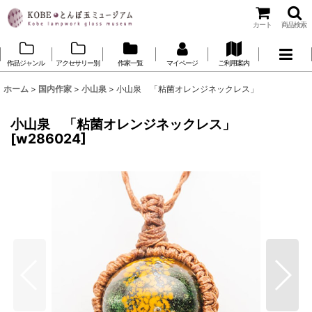
カート
商品検索
作品ジャンル
アクセサリー別
作家一覧
マイページ
ご利用案内
ホーム
>
国内作家
>
小山泉
>
小山泉 「粘菌オレンジネックレス」
小山泉 「粘菌オレンジネックレス」
[
w286024
]