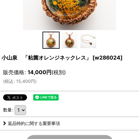
小山泉 「粘菌オレンジネックレス」
[
w286024
]
販売価格
:
14,000
円
(税別)
(
税込
:
15,400
円
)
数量
:
返品特約に関する重要事項