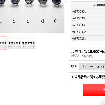
Dichroi
w673033a
w673033b
w673033c
w673033d
w673033e
販売価格
:
16,000円
(
税込
:
17,600円
)
数量
:
返品特約に関する重要