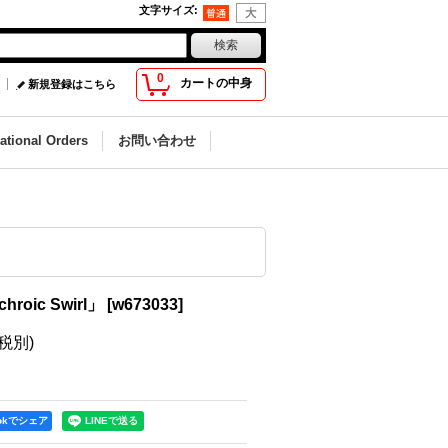
文字サイズ
:
0
カートの中身
新規登録はこちら
national Orders
お問い合わせ
hroic Swirl」
[
w673033
]
(税別)
ookでシェア