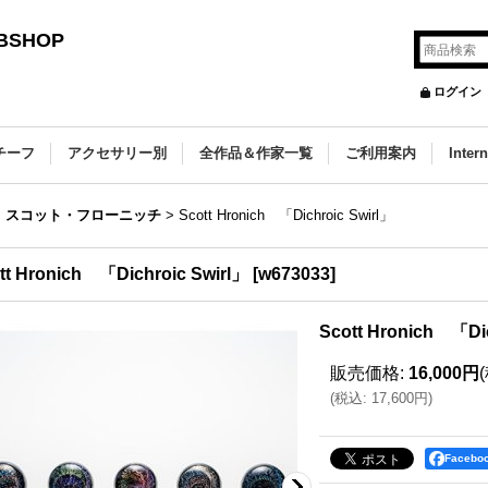
SHOP
ログイン
チーフ
アクセサリー別
全作品＆作家一覧
ご利用案内
Inter
>
スコット・フローニッチ
>
Scott Hronich 「Dichroic Swirl」
tt Hronich 「Dichroic Swirl」
[
w673033
]
Scott Hronich 「Dic
販売価格
:
16,000円
(
税込
:
17,600円
)
Faceb