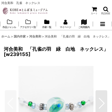
河合美和 孔雀 ネックレス
カート
商品検索
作品ジャンル
アクセサリー別
作家一覧
マイページ
ご利用案内
ホーム
>
国内作家
>
河合美和
>
河合美和 「孔雀の羽 緑 白地 ネックレス」
河合美和 「孔雀の羽 緑 白地 ネックレス」
[
w239155
]