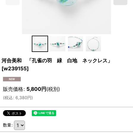
河合美和 「孔雀の羽 緑 白地 ネックレス」
[
w239155
]
販売価格
:
5,800
円
(税別)
(
税込
:
6,380
円
)
数量
: