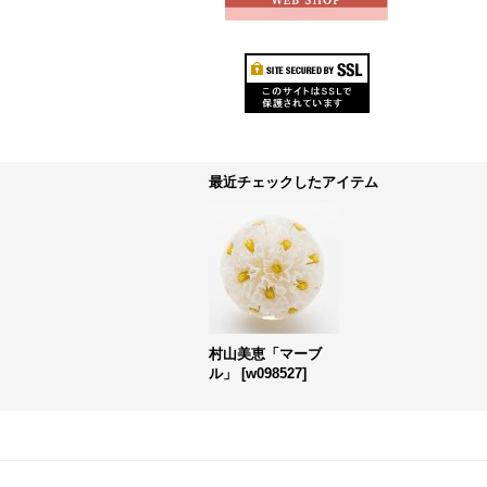
最近チェックしたアイテム
村山美恵「マーブ
ル」
[
w098527
]