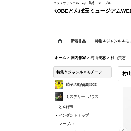
グラスオリジナル 村山美恵 マーブル
KOBEとんぼ玉ミュージアムWEB
新着作品
特集＆ジャンル＆モ
ホーム
>
国内作家
>
村山美恵
>
村山美恵「
特集＆ジャンル＆モチーフ
村
硝子の動物園2026
ミステリー -ガラス-
とんぼ玉
ペンダントトップ
マーブル