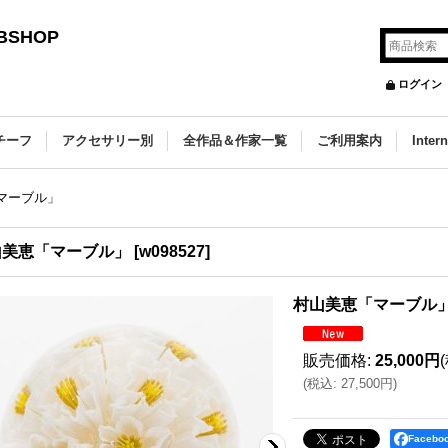
SHOP
ログイン
チーフ
アクセサリー別
全作品＆作家一覧
ご利用案内
Inter
マーブル」
山美恵「マーブル」
[
w098527
]
村山美恵「マーブル
販売価格
:
25,000円
(
税込
:
27,500円
)
Faceb