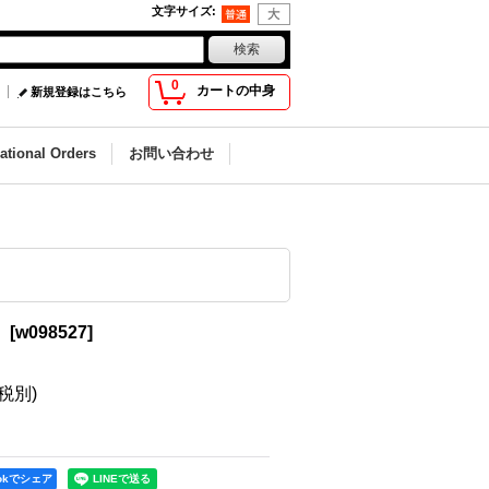
文字サイズ
:
0
カートの中身
新規登録はこちら
national Orders
お問い合わせ
」
[
w098527
]
(税別)
ookでシェア