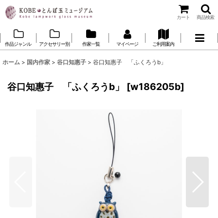
カート
商品検索
作品ジャンル
アクセサリー別
作家一覧
マイページ
ご利用案内
ホーム
>
国内作家
>
谷口知惠子
>
谷口知惠子 「ふくろうb」
谷口知惠子 「ふくろうb」
[
w186205b
]