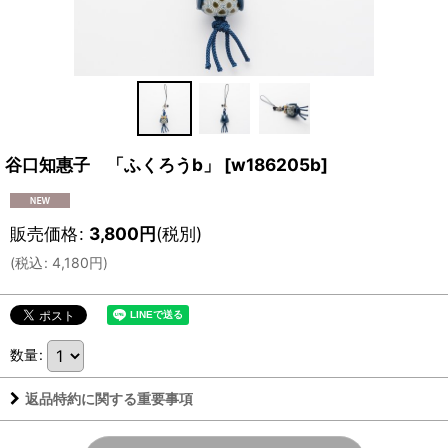
谷口知惠子 「ふくろうb」
[
w186205b
]
販売価格
:
3,800
円
(税別)
(
税込
:
4,180
円
)
数量
:
返品特約に関する重要事項