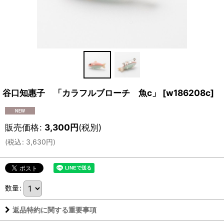
谷口知惠子 「カラフルブローチ 魚c」
[
w186208c
]
販売価格
:
3,300
円
(税別)
(
税込
:
3,630
円
)
数量
:
返品特約に関する重要事項