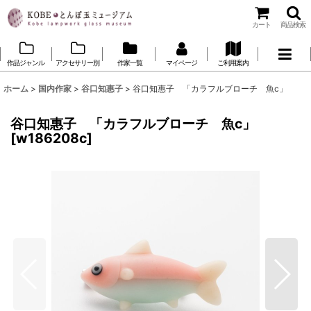
カート
商品検索
作品ジャンル
アクセサリー別
作家一覧
マイページ
ご利用案内
ホーム
>
国内作家
>
谷口知惠子
>
谷口知惠子 「カラフルブローチ 魚c」
谷口知惠子 「カラフルブローチ 魚c」
[
w186208c
]