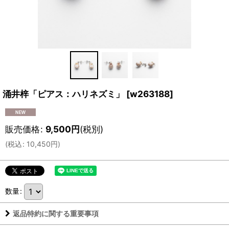
涌井梓「ピアス：ハリネズミ」
[
w263188
]
販売価格
:
9,500
円
(税別)
(
税込
:
10,450
円
)
数量
:
返品特約に関する重要事項