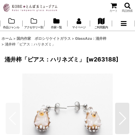
カート
商品検索
作品ジャンル
アクセサリー別
作家一覧
マイページ
ご利用案内
ホーム
>
国内作家 ボロシリケイトガラス
>
GlassAzu：涌井梓
>
涌井梓「ピアス：ハリネズミ」
涌井梓「ピアス：ハリネズミ」
[
w263188
]