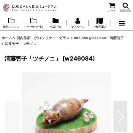
カート
商品検索
作品ジャンル
アクセサリー別
作家一覧
マイページ
ご利用案内
ホーム
>
国内作家 ボロシリケイトガラス
>
oba:oba glasslabo：清藤智子
>
清藤智子「ツチノコ」
清藤智子「ツチノコ」
[
w246084
]