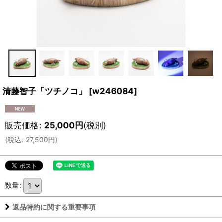
清藤智子「ツチノコ」
[
w246084
]
販売価格
:
25,000
円
(税別)
(
税込
:
27,500
円
)
数量
:
返品特約に関する重要事項