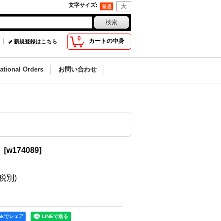
文字サイズ
:
0
カートの中身
新規登録はこちら
national Orders
お問い合わせ
」
[
w174089
]
(税別)
ookでシェア