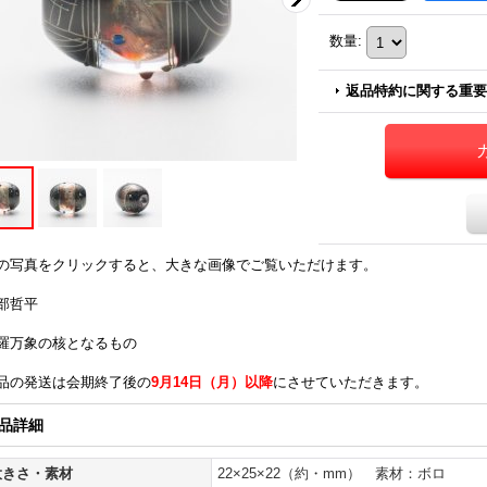
数量
:
返品特約に関する重要
の写真をクリックすると、大きな画像でご覧いただけます。
部哲平
羅万象の核となるもの
品の発送は会期終了後の
9月14日（月）以降
にさせていただきます。
品詳細
大きさ・素材
22×25×22（約・mm） 素材：ボロ