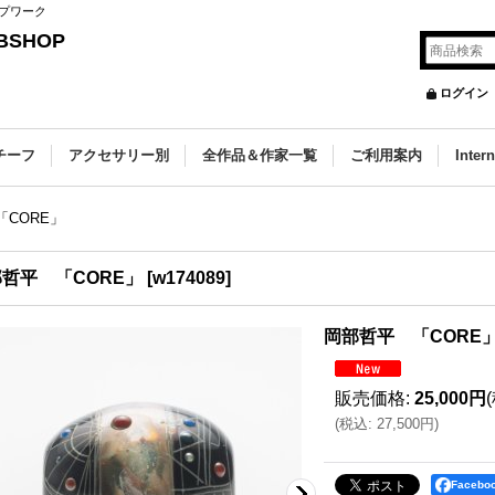
プワーク
SHOP
ログイン
チーフ
アクセサリー別
全作品＆作家一覧
ご利用案内
Inter
CORE」
哲平 「CORE」
[
w174089
]
岡部哲平 「CORE
販売価格
:
25,000円
(
税込
:
27,500円
)
Faceb