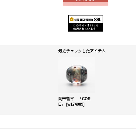
最近チェックしたアイテム
岡部哲平 「COR
E」
[
w174089
]