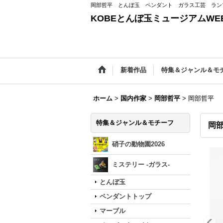
岡部哲平 とんぼ玉 ペンダント ガラス工芸 ラン
KOBEとんぼ玉ミュージアムWEB
新着作品
特集＆ジャンル＆モ
ホーム
>
国内作家
>
岡部哲平
>
岡部哲平 「
特集＆ジャンル＆モチーフ
岡部
硝子の動物園2026
ミステリー -ガラス-
とんぼ玉
ペンダントトップ
マーブル