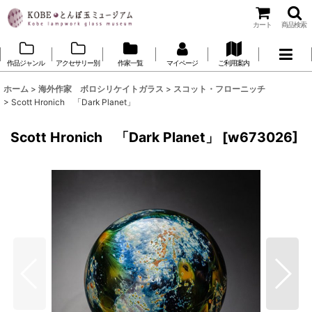
カート
商品検索
作品ジャンル
アクセサリー別
作家一覧
マイページ
ご利用案内
ホーム
>
海外作家 ボロシリケイトガラス
>
スコット・フローニッチ
>
Scott Hronich 「Dark Planet」
Scott Hronich 「Dark Planet」
[
w673026
]