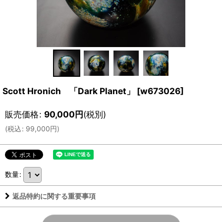
Scott Hronich 「Dark Planet」
[
w673026
]
販売価格
:
90,000
円
(税別)
(
税込
:
99,000
円
)
数量
:
返品特約に関する重要事項